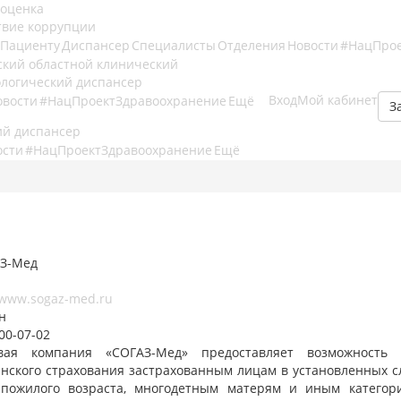
 оценка
твие коррупции
Пациенту
Диспансер
Специалисты
Отделения
Новости
#НацПрое
Вход
Мой кабинет
овости
#НацПроектЗдравоохранение
Ещё
З
ости
#НацПроектЗдравоохранение
Ещё
/www.sogaz-med.ru
н
00-07-02
вая компания «СОГАЗ-Мед» предоставляет возможность к
нского страхования застрахованным лицам в установленных с
пожилого возраста, многодетным матерям и иным категор