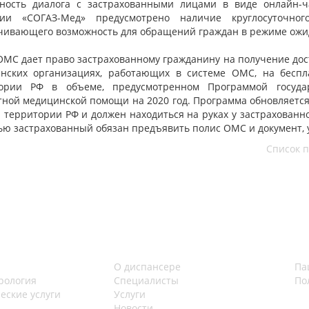
ность диалога с застрахованными лицами в виде онлайн-чат
ии «СОГАЗ-Мед» предусмотрено наличие круглосуточного 
чивающего возможность для обращений граждан в режиме ожид
ОМС дает право застрахованному гражданину на получение до
нских организациях, работающих в системе ОМС, на бесп
ории РФ в объеме, предусмотренном Программой госуда
тной медицинской помощи на 2020 год. Программа обновляется
й территории РФ и должен находиться на руках у застрахован
ю застрахованный обязан предъявить полис ОМС и документ, 
Список 
О диспансере
Па
рология
Специалисты
По
еские услуги
Услуги
Новости