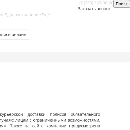
+7 (383) 363-06-60
Поиск
Заказать звонок
ктЗдравоохранение
Ещё
апись онлайн
урьерской доставки полисов обязательного
лучаях: лицам с ограниченными возможностями,
иям. Также на сайте компании предусмотрена