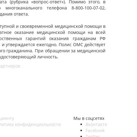
а (рубрика «вопрос-ответ»). Помимо этого, в
многоканального телефона 8-800-100-07-02,
ания ответа.
ступной и своевременной медицинской помощи в
латное оказание медицинской помощи на всей
рственных гарантий оказания гражданам РФ
 и утверждается ежегодно. Полис ОМС действует
ного гражданина. При обращении за медицинской
удостоверяющий личность.
партнеров
циенту
Мы в соцсетях
литика конфиденциальности
Вконтакте
Facebook
Twitter