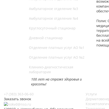
возмож
компан
Амбулаторное отделение №3
обеспе
Амбулаторное отделение №4
Полис 
медици
Круглосуточный стационар
террит
беспла
Дневной стационар
на все
помощь
Отделение платных услуг АО №1
Отделение платных услуг АО №2
Клинико-диагностическая
лаборатория
100 лет на страже здоровья и
красоты!
+7 (383) 363-06-60
Услуги
Заказать звонок
Дерматовене
Косметологич
Трихология