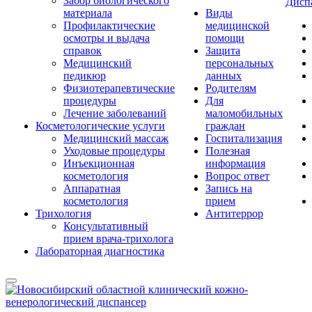
Забор биологического
Дисп
материала
Виды
Профилактические
медицинской
осмотры и выдача
помощи
справок
Защита
Медицинский
персональных
педикюр
данных
Физиотерапевтические
Родителям
процедуры
Для
Лечение заболеваний
маломобильных
Косметологические услуги
граждан
Медицинский массаж
Госпитализация
Уходовые процедуры
Полезная
Инъекционная
информация
косметология
Вопрос ответ
Аппаратная
Запись на
косметология
прием
Трихология
Антитеррор
Консультативный
прием врача-трихолога
Лабораторная диагностика