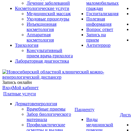
Лечение заболеваний
маломобильных
Косметологические услуги
граждан
Медицинский массаж
Госпитализация
Уходовые процедуры
Полезная
Инъекционная
информация
косметология
Вопрос ответ
Аппаратная
Запись на
косметология
прием
Трихология
Антитеррор
Консультативный
прием врача-трихолога
Лабораторная диагностика
Запись онлайн
Вход
Мой кабинет
Платные услуги
Дерматовенерология
Врачебные приемы
Пациенту
Забор биологического
Дисп
материала
Виды
Профилактические
медицинской
осмотры и выдача
помощи