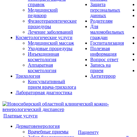
справок
Защита
Медицинский
персональных
педикюр
данных
Физиотерапевтические
Родителям
процедуры
Для
Лечение заболеваний
маломобильных
Косметологические услуги
граждан
Медицинский массаж
Госпитализация
Уходовые процедуры
Полезная
Инъекционная
информация
косметология
Вопрос ответ
Аппаратная
Запись на
косметология
прием
Трихология
Антитеррор
Консультативный
прием врача-трихолога
Лабораторная диагностика
Платные услуги
Дерматовенерология
Врачебные приемы
Пациенту