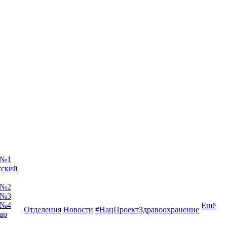
 №1
тский
 №2
 №3
 №4
Ещё
Отделения
Новости
#НацПроектЗдравоохранение
ар