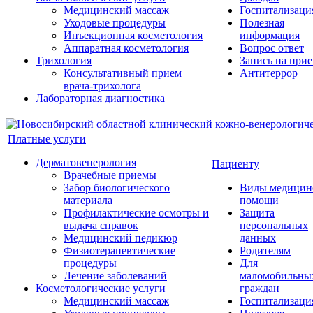
Медицинский массаж
Госпитализаци
Уходовые процедуры
Полезная
Инъекционная косметология
информация
Аппаратная косметология
Вопрос ответ
Трихология
Запись на при
Консультативный прием
Антитеррор
врача-трихолога
Лабораторная диагностика
Платные услуги
Дерматовенерология
Пациенту
Врачебные приемы
Забор биологического
Виды медицин
материала
помощи
Профилактические осмотры и
Защита
выдача справок
персональных
Медицинский педикюр
данных
Физиотерапевтические
Родителям
процедуры
Для
Лечение заболеваний
маломобильны
Косметологические услуги
граждан
Медицинский массаж
Госпитализаци