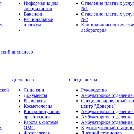
я
Информация для
Отделение платных услу
специалистов
№1
Вакансии
Отделение платных услу
Региональные
№2
ем
проекты
Клинико-диагностическа
лаборатория
Диспансер
Специалисты
ской
Лицензии
Руководство
Документы
Амбулаторное отделение
Реквизиты
Специализированный де
Косметология
центр "Доверие"
Контролирующие
Амбулаторное отделение
организации
Амбулаторное отделение
Работа в системе
Амбулаторное отделение
х
ОМС
Круглосуточный стацион
Фотогалерея
Дневной стационар