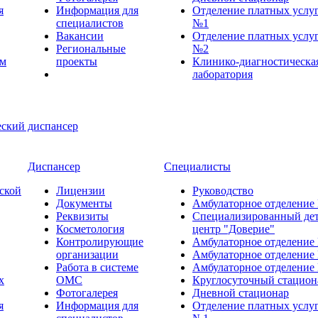
я
Информация для
Отделение платных услу
специалистов
№1
Вакансии
Отделение платных услу
Региональные
№2
ем
проекты
Клинико-диагностическа
лаборатория
Диспансер
Специалисты
ской
Лицензии
Руководство
Документы
Амбулаторное отделение
Реквизиты
Специализированный де
Косметология
центр "Доверие"
Контролирующие
Амбулаторное отделение
организации
Амбулаторное отделение
Работа в системе
Амбулаторное отделение
х
ОМС
Круглосуточный стацион
Фотогалерея
Дневной стационар
я
Информация для
Отделение платных услу