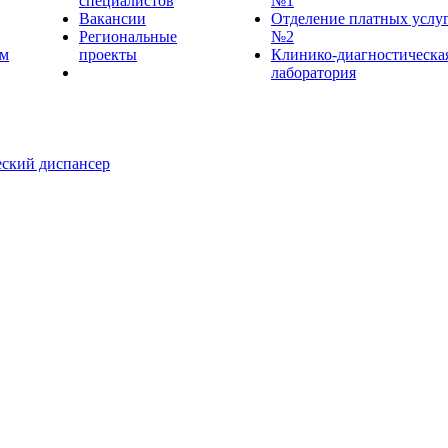
специалистов
№1
Вакансии
Отделение платных услу
Региональные
№2
ем
проекты
Клинико-диагностическа
лаборатория