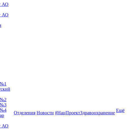
г АО
г АО
я
 №1
тский
 №2
 №3
 №4
Ещё
Отделения
Новости
#НацПроектЗдравоохранение
ар
г АО