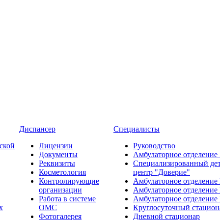
Диспансер
Специалисты
ской
Лицензии
Руководство
Документы
Амбулаторное отделение
Реквизиты
Специализированный де
Косметология
центр "Доверие"
Контролирующие
Амбулаторное отделение
организации
Амбулаторное отделение
Работа в системе
Амбулаторное отделение
х
ОМС
Круглосуточный стацион
Фотогалерея
Дневной стационар