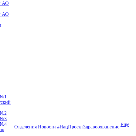
г АО
г АО
я
 №1
тский
 №2
 №3
 №4
Ещё
Отделения
Новости
#НацПроектЗдравоохранение
ар