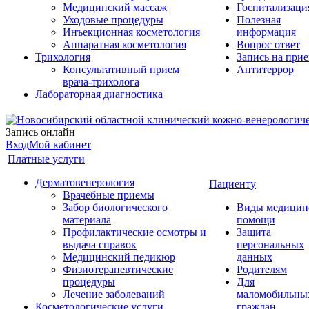
Медицинский массаж
Госпитализаци
Уходовые процедуры
Полезная
Инъекционная косметология
информация
Аппаратная косметология
Вопрос ответ
Трихология
Запись на при
Консультативный прием
Антитеррор
врача-трихолога
Лабораторная диагностика
Запись онлайн
Вход
Мой кабинет
Платные услуги
Дерматовенерология
Пациенту
Врачебные приемы
Забор биологического
Виды медицин
материала
помощи
Профилактические осмотры и
Защита
выдача справок
персональных
Медицинский педикюр
данных
Физиотерапевтические
Родителям
процедуры
Для
Лечение заболеваний
маломобильны
Косметологические услуги
граждан