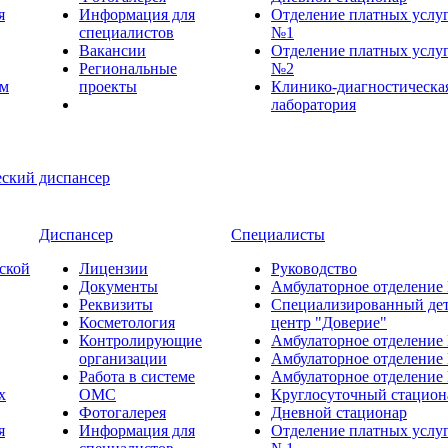
я
Информация для
Отделение платных услу
специалистов
№1
Вакансии
Отделение платных услу
Региональные
№2
ем
проекты
Клинико-диагностическа
лаборатория
Диспансер
Специалисты
ской
Лицензии
Руководство
Документы
Амбулаторное отделение
Реквизиты
Специализированный де
Косметология
центр "Доверие"
Контролирующие
Амбулаторное отделение
организации
Амбулаторное отделение
Работа в системе
Амбулаторное отделение
х
ОМС
Круглосуточный стацион
Фотогалерея
Дневной стационар
я
Информация для
Отделение платных услу