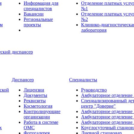
я
Информация для
Отделение платных услу
специалистов
№1
Вакансии
Отделение платных услу
Региональные
№2
ем
проекты
Клинико-диагностическа
лаборатория
Диспансер
Специалисты
ской
Лицензии
Руководство
Документы
Амбулаторное отделение
Реквизиты
Специализированный де
Косметология
центр "Доверие"
Контролирующие
Амбулаторное отделение
организации
Амбулаторное отделение
Работа в системе
Амбулаторное отделение
х
ОМС
Круглосуточный стацион
Фотогалерея
Дневной стационар