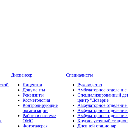
Диспансер
Специалисты
ской
Лицензии
Руководство
Документы
Амбулаторное отделение
Реквизиты
Специализированный де
Косметология
центр "Доверие"
Контролирующие
Амбулаторное отделение
организации
Амбулаторное отделение
Работа в системе
Амбулаторное отделение
х
ОМС
Круглосуточный стацион
Фотогалерея
Дневной стационар