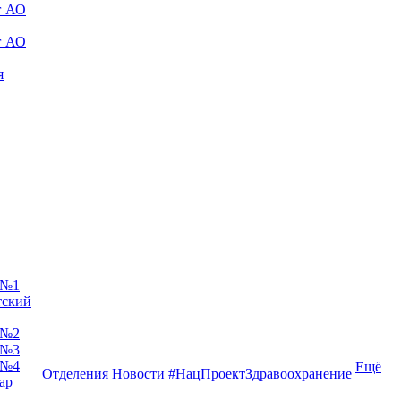
г АО
г АО
я
 №1
тский
 №2
 №3
 №4
Ещё
Отделения
Новости
#НацПроектЗдравоохранение
ар