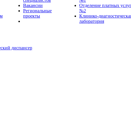
специалистов
№1
Вакансии
Отделение платных услу
Региональные
№2
ем
проекты
Клинико-диагностическа
лаборатория