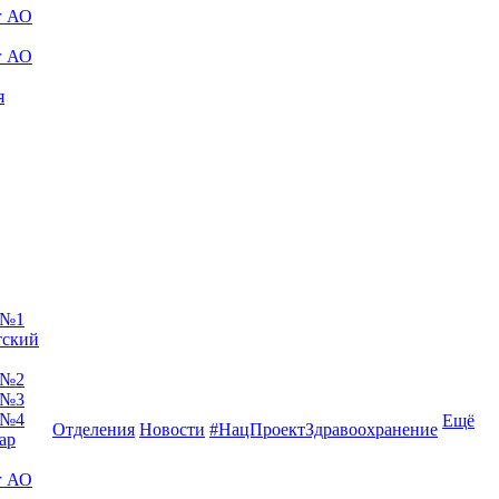
г АО
г АО
я
 №1
тский
 №2
 №3
 №4
Ещё
Отделения
Новости
#НацПроектЗдравоохранение
ар
г АО