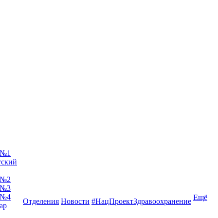
 №1
тский
 №2
 №3
 №4
Ещё
Отделения
Новости
#НацПроектЗдравоохранение
ар