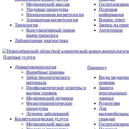
Медицинский массаж
Госпитализаци
Уходовые процедуры
Полезная
Инъекционная косметология
информация
Аппаратная косметология
Вопрос ответ
Трихология
Запись на при
Консультативный прием
Антитеррор
врача-трихолога
Лабораторная диагностика
Платные услуги
Дерматовенерология
Пациенту
Врачебные приемы
Забор биологического
Виды медицин
материала
помощи
Профилактические осмотры и
Защита
выдача справок
персональных
Медицинский педикюр
данных
Физиотерапевтические
Родителям
процедуры
Для
Лечение заболеваний
маломобильны
Косметологические услуги
граждан
Медицинский массаж
Госпитализаци