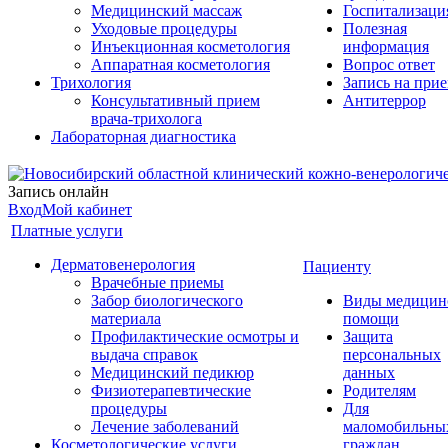
Медицинский массаж
Госпитализаци
Уходовые процедуры
Полезная
Инъекционная косметология
информация
Аппаратная косметология
Вопрос ответ
Трихология
Запись на при
Консультативный прием
Антитеррор
врача-трихолога
Лабораторная диагностика
Запись онлайн
Вход
Мой кабинет
Платные услуги
Дерматовенерология
Пациенту
Врачебные приемы
Забор биологического
Виды медицин
материала
помощи
Профилактические осмотры и
Защита
выдача справок
персональных
Медицинский педикюр
данных
Физиотерапевтические
Родителям
процедуры
Для
Лечение заболеваний
маломобильны
Косметологические услуги
граждан