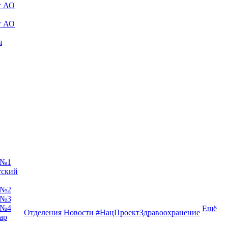
г АО
г АО
я
 №1
тский
 №2
 №3
 №4
Ещё
Отделения
Новости
#НацПроектЗдравоохранение
ар