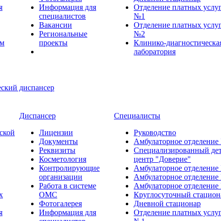
я
Информация для
Отделение платных услу
специалистов
№1
Вакансии
Отделение платных услу
Региональные
№2
ем
проекты
Клинико-диагностическа
лаборатория
Диспансер
Специалисты
ской
Лицензии
Руководство
Документы
Амбулаторное отделение
Реквизиты
Специализированный де
Косметология
центр "Доверие"
Контролирующие
Амбулаторное отделение
организации
Амбулаторное отделение
Работа в системе
Амбулаторное отделение
х
ОМС
Круглосуточный стацион
Фотогалерея
Дневной стационар
я
Информация для
Отделение платных услу