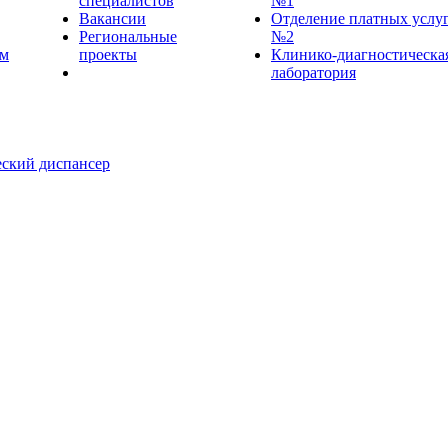
специалистов
№1
Вакансии
Отделение платных услу
Региональные
№2
ем
проекты
Клинико-диагностическа
лаборатория