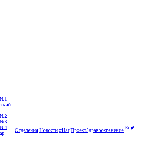
 №1
тский
 №2
 №3
 №4
Ещё
Отделения
Новости
#НацПроектЗдравоохранение
ар