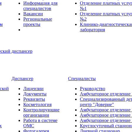
я
Информация для
Отделение платных услу
специалистов
№1
Вакансии
Отделение платных услу
Региональные
№2
ем
проекты
Клинико-диагностическа
лаборатория
Диспансер
Специалисты
ской
Лицензии
Руководство
Документы
Амбулаторное отделение
Реквизиты
Специализированный де
Косметология
центр "Доверие"
Контролирующие
Амбулаторное отделение
организации
Амбулаторное отделение
Работа в системе
Амбулаторное отделение
х
ОМС
Круглосуточный стацион
Фотогалерея
Дневной стационар