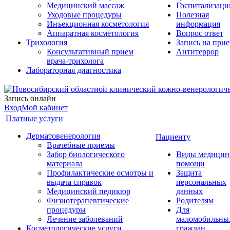
Медицинский массаж
Госпитализаци
Уходовые процедуры
Полезная
Инъекционная косметология
информация
Аппаратная косметология
Вопрос ответ
Трихология
Запись на при
Консультативный прием
Антитеррор
врача-трихолога
Лабораторная диагностика
Запись онлайн
Вход
Мой кабинет
Платные услуги
Дерматовенерология
Пациенту
Врачебные приемы
Забор биологического
Виды медицин
материала
помощи
Профилактические осмотры и
Защита
выдача справок
персональных
Медицинский педикюр
данных
Физиотерапевтические
Родителям
процедуры
Для
Лечение заболеваний
маломобильны
Косметологические услуги
граждан