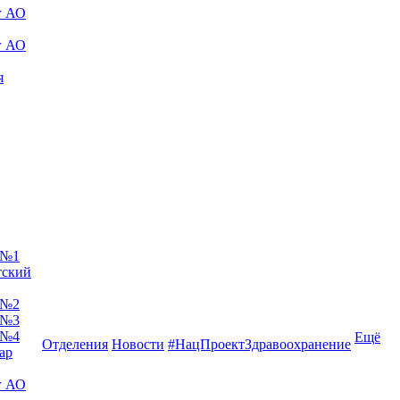
г АО
г АО
я
 №1
тский
 №2
 №3
 №4
Ещё
Отделения
Новости
#НацПроектЗдравоохранение
ар
г АО