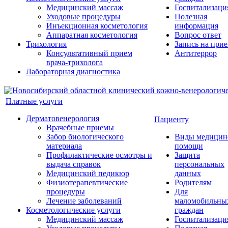
Медицинский массаж
Госпитализаци
Уходовые процедуры
Полезная
Инъекционная косметология
информация
Аппаратная косметология
Вопрос ответ
Трихология
Запись на при
Консультативный прием
Антитеррор
врача-трихолога
Лабораторная диагностика
Платные услуги
Дерматовенерология
Пациенту
Врачебные приемы
Забор биологического
Виды медицин
материала
помощи
Профилактические осмотры и
Защита
выдача справок
персональных
Медицинский педикюр
данных
Физиотерапевтические
Родителям
процедуры
Для
Лечение заболеваний
маломобильны
Косметологические услуги
граждан
Медицинский массаж
Госпитализаци