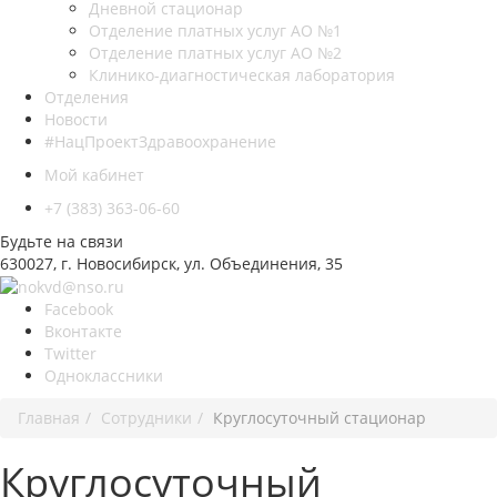
Дневной стационар
Отделение платных услуг АО №1
Отделение платных услуг АО №2
Клинико-диагностическая лаборатория
Отделения
Новости
#НацПроектЗдравоохранение
Мой кабинет
+7 (383) 363-06-60
Будьте на связи
630027, г. Новосибирск, ул. Объединения, 35
Facebook
Вконтакте
Twitter
Одноклассники
Главная
Сотрудники
Круглосуточный стационар
Круглосуточный