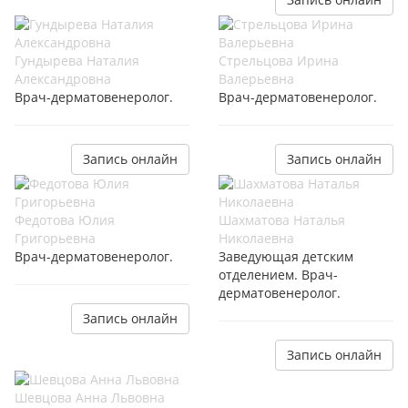
Гундырева Наталия
Стрельцова Ирина
Александровна
Валерьевна
Врач-дерматовенеролог.
Врач-дерматовенеролог.
Запись онлайн
Запись онлайн
Федотова Юлия
Шахматова Наталья
Григорьевна
Николаевна
Врач-дерматовенеролог.
Заведующая детским
отделением. Врач-
дерматовенеролог.
Запись онлайн
Запись онлайн
Шевцова Анна Львовна