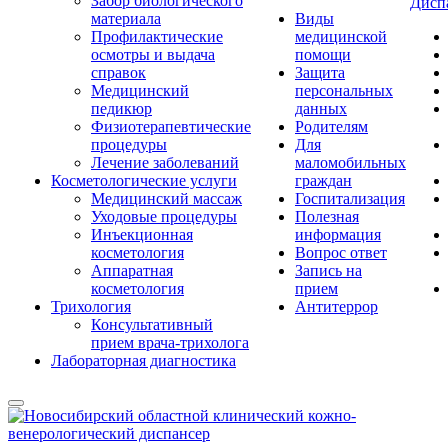
Забор биологического
Дисп
материала
Виды
Профилактические
медицинской
осмотры и выдача
помощи
справок
Защита
Медицинский
персональных
педикюр
данных
Физиотерапевтические
Родителям
процедуры
Для
Лечение заболеваний
маломобильных
Косметологические услуги
граждан
Медицинский массаж
Госпитализация
Уходовые процедуры
Полезная
Инъекционная
информация
косметология
Вопрос ответ
Аппаратная
Запись на
косметология
прием
Трихология
Антитеррор
Консультативный
прием врача-трихолога
Лабораторная диагностика