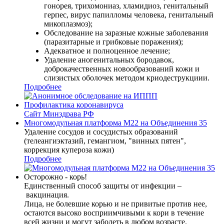
гонорея, трихомониаз, хламидиоз, генитальный
герпес, вирус папилломы человека, генитальный
микоплазмоз);
Обследование на заразные кожные заболевания
(паразитарные и грибковые поражения);
Адекватное и полноценное лечение;
Удаление аногенитальных бородавок,
доброкачественных новообразований кожи и
слизистых оболочек методом криодеструкциии.
Подробнее
Профилактика коронавируса
Сайт Минздрава РФ
Многомодульная платформа М22 на Объединения 35
Удаление сосудов и сосудистых образований
(телеангиэктазий, гемангиом, "винных пятен",
коррекция купероза кожи)
Подробнее
Осторожно - корь!
Единственный способ защиты от инфекции –
вакцинация.
Лица, не болевшие корью и не привитые против нее,
остаются высоко восприимчивыми к кори в течение
всей жизни и могут заболеть в любом возрасте.