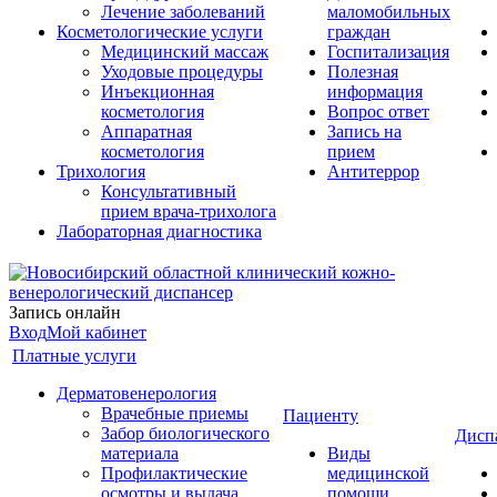
Лечение заболеваний
маломобильных
Косметологические услуги
граждан
Медицинский массаж
Госпитализация
Уходовые процедуры
Полезная
Инъекционная
информация
косметология
Вопрос ответ
Аппаратная
Запись на
косметология
прием
Трихология
Антитеррор
Консультативный
прием врача-трихолога
Лабораторная диагностика
Запись онлайн
Вход
Мой кабинет
Платные услуги
Дерматовенерология
Врачебные приемы
Пациенту
Забор биологического
Дисп
материала
Виды
Профилактические
медицинской
осмотры и выдача
помощи