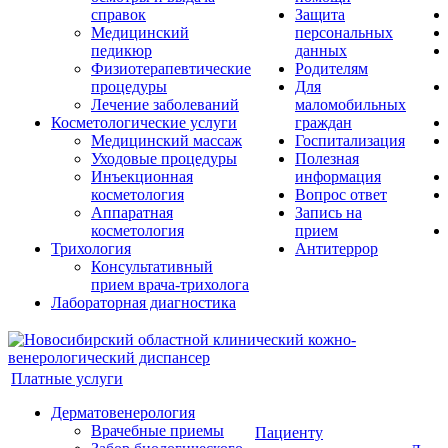
справок
Защита
Медицинский
персональных
педикюр
данных
Физиотерапевтические
Родителям
процедуры
Для
Лечение заболеваний
маломобильных
Косметологические услуги
граждан
Медицинский массаж
Госпитализация
Уходовые процедуры
Полезная
Инъекционная
информация
косметология
Вопрос ответ
Аппаратная
Запись на
косметология
прием
Трихология
Антитеррор
Консультативный
прием врача-трихолога
Лабораторная диагностика
Платные услуги
Дерматовенерология
Врачебные приемы
Пациенту