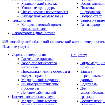
Медицинский массаж
Госпитализаци
Уходовые процедуры
Полезная
Инъекционная косметология
информация
Аппаратная косметология
Вопрос ответ
Трихология
Запись на при
Консультативный прием
Антитеррор
врача-трихолога
Лабораторная диагностика
Платные услуги
Дерматовенерология
Пациенту
Врачебные приемы
Забор биологического
Виды медицин
материала
помощи
Профилактические осмотры и
Защита
выдача справок
персональных
Медицинский педикюр
данных
Физиотерапевтические
Родителям
процедуры
Для
Лечение заболеваний
маломобильны
Косметологические услуги
граждан
Медицинский массаж
Госпитализаци