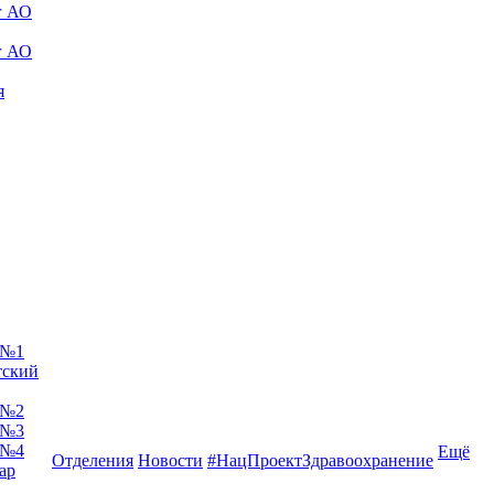
г АО
г АО
я
 №1
тский
 №2
 №3
 №4
Ещё
Отделения
Новости
#НацПроектЗдравоохранение
ар