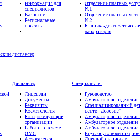
я
Информация для
Отделение платных услу
специалистов
№1
Вакансии
Отделение платных услу
Региональные
№2
ем
проекты
Клинико-диагностическа
лаборатория
Диспансер
Специалисты
ской
Лицензии
Руководство
Документы
Амбулаторное отделение
Реквизиты
Специализированный де
Косметология
центр "Доверие"
Контролирующие
Амбулаторное отделение
организации
Амбулаторное отделение
Работа в системе
Амбулаторное отделение
х
ОМС
Круглосуточный стацион
Фотогалерея
Дневной стационар