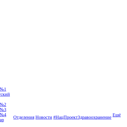
 №1
тский
 №2
 №3
 №4
Ещё
Отделения
Новости
#НацПроектЗдравоохранение
ар