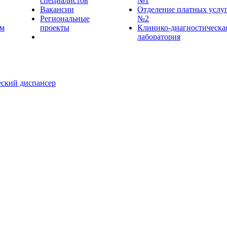
специалистов
№1
Вакансии
Отделение платных услу
Региональные
№2
ем
проекты
Клинико-диагностическа
лаборатория