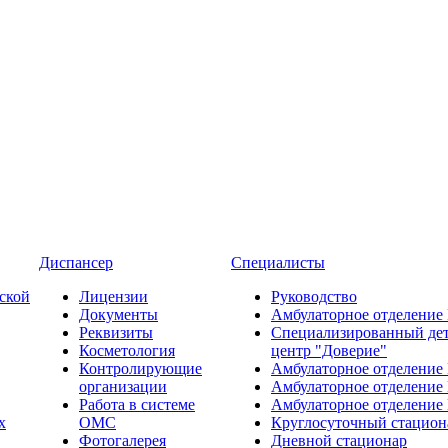
Диспансер
Специалисты
ской
Лицензии
Руководство
Документы
Амбулаторное отделение
Реквизиты
Специализированный де
Косметология
центр "Доверие"
Контролирующие
Амбулаторное отделение
организации
Амбулаторное отделение
Работа в системе
Амбулаторное отделение
х
ОМС
Круглосуточный стацион
Фотогалерея
Дневной стационар