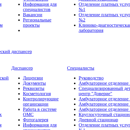
я
Информация для
Отделение платных услу
специалистов
№1
Вакансии
Отделение платных услу
Региональные
№2
ем
проекты
Клинико-диагностическа
лаборатория
Диспансер
Специалисты
ской
Лицензии
Руководство
Документы
Амбулаторное отделение
Реквизиты
Специализированный де
Косметология
центр "Доверие"
Контролирующие
Амбулаторное отделение
организации
Амбулаторное отделение
Работа в системе
Амбулаторное отделение
х
ОМС
Круглосуточный стацион
Фотогалерея
Дневной стационар
я
Информация для
Отделение платных услу