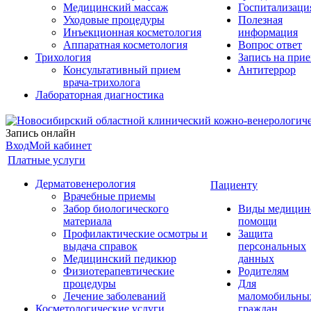
Медицинский массаж
Госпитализаци
Уходовые процедуры
Полезная
Инъекционная косметология
информация
Аппаратная косметология
Вопрос ответ
Трихология
Запись на при
Консультативный прием
Антитеррор
врача-трихолога
Лабораторная диагностика
Запись онлайн
Вход
Мой кабинет
Платные услуги
Дерматовенерология
Пациенту
Врачебные приемы
Забор биологического
Виды медицин
материала
помощи
Профилактические осмотры и
Защита
выдача справок
персональных
Медицинский педикюр
данных
Физиотерапевтические
Родителям
процедуры
Для
Лечение заболеваний
маломобильны
Косметологические услуги
граждан