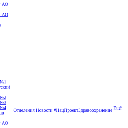
г АО
г АО
я
 №1
тский
 №2
 №3
 №4
Ещё
Отделения
Новости
#НацПроектЗдравоохранение
ар
г АО