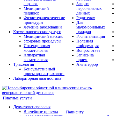
справок
Защита
Медицинский
персональных
педикюр
данных
Физиотерапевтические
Родителям
процедуры
Для
Лечение заболеваний
маломобильных
Косметологические услуги
граждан
Медицинский массаж
Госпитализация
Уходовые процедуры
Полезная
Инъекционная
информация
косметология
Вопрос ответ
Аппаратная
Запись на
косметология
прием
Трихология
Антитеррор
Консультативный
прием врача-трихолога
Лабораторная диагностика
Платные услуги
Дерматовенерология
Врачебные приемы
Пациенту