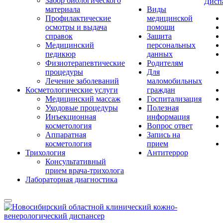
Забор биологического
Дисп
материала
Виды
Профилактические
медицинской
осмотры и выдача
помощи
справок
Защита
Медицинский
персональных
педикюр
данных
Физиотерапевтические
Родителям
процедуры
Для
Лечение заболеваний
маломобильных
Косметологические услуги
граждан
Медицинский массаж
Госпитализация
Уходовые процедуры
Полезная
Инъекционная
информация
косметология
Вопрос ответ
Аппаратная
Запись на
косметология
прием
Трихология
Антитеррор
Консультативный
прием врача-трихолога
Лабораторная диагностика