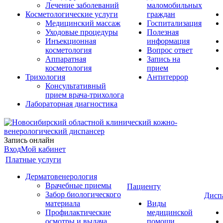
Лечение заболеваний
маломобильных
Косметологические услуги
граждан
Медицинский массаж
Госпитализация
Уходовые процедуры
Полезная
Инъекционная
информация
косметология
Вопрос ответ
Аппаратная
Запись на
косметология
прием
Трихология
Антитеррор
Консультативный
прием врача-трихолога
Лабораторная диагностика
Запись онлайн
Вход
Мой кабинет
Платные услуги
Дерматовенерология
Врачебные приемы
Пациенту
Забор биологического
Дисп
материала
Виды
Профилактические
медицинской
осмотры и выдача
помощи