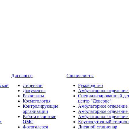
Диспансер
Специалисты
ской
Лицензии
Руководство
Документы
Амбулаторное отделение
Реквизиты
Специализированный де
Косметология
центр "Доверие"
Контролирующие
Амбулаторное отделение
организации
Амбулаторное отделение
Работа в системе
Амбулаторное отделение
х
ОМС
Круглосуточный стацион
Фотогалерея
Дневной стационар