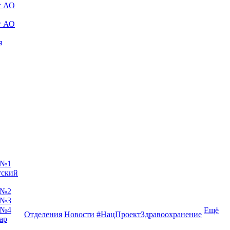
г АО
г АО
я
 №1
тский
 №2
 №3
 №4
Ещё
Отделения
Новости
#НацПроектЗдравоохранение
ар