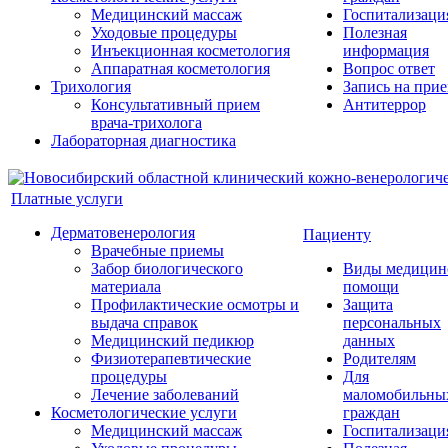
Медицинский массаж
Госпитализаци
Уходовые процедуры
Полезная
Инъекционная косметология
информация
Аппаратная косметология
Вопрос ответ
Трихология
Запись на при
Консультативный прием
Антитеррор
врача-трихолога
Лабораторная диагностика
Платные услуги
Дерматовенерология
Пациенту
Врачебные приемы
Забор биологического
Виды медицин
материала
помощи
Профилактические осмотры и
Защита
выдача справок
персональных
Медицинский педикюр
данных
Физиотерапевтические
Родителям
процедуры
Для
Лечение заболеваний
маломобильны
Косметологические услуги
граждан
Медицинский массаж
Госпитализаци