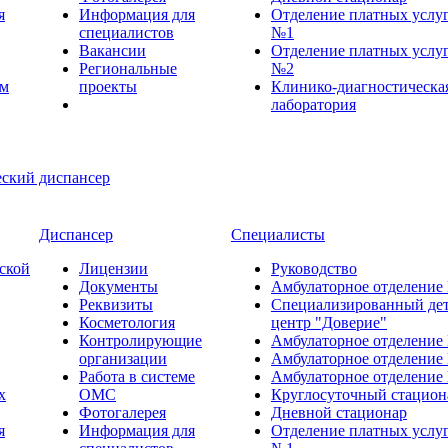
я
Информация для
Отделение платных услу
специалистов
№1
Вакансии
Отделение платных услу
Региональные
№2
ем
проекты
Клинико-диагностическа
лаборатория
Диспансер
Специалисты
ской
Лицензии
Руководство
Документы
Амбулаторное отделение
Реквизиты
Специализированный де
Косметология
центр "Доверие"
Контролирующие
Амбулаторное отделение
организации
Амбулаторное отделение
Работа в системе
Амбулаторное отделение
х
ОМС
Круглосуточный стацион
Фотогалерея
Дневной стационар
я
Информация для
Отделение платных услу