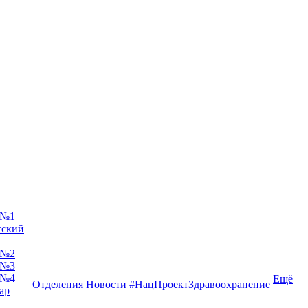
 №1
тский
 №2
 №3
 №4
Ещё
Отделения
Новости
#НацПроектЗдравоохранение
ар