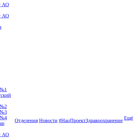
г АО
г АО
я
 №1
тский
 №2
 №3
 №4
Ещё
Отделения
Новости
#НацПроектЗдравоохранение
ар
г АО