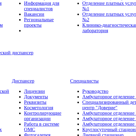
я
Информация для
Отделение платных услу
специалистов
№1
Вакансии
Отделение платных услу
Региональные
№2
ем
проекты
Клинико-диагностическа
лаборатория
Диспансер
Специалисты
ской
Лицензии
Руководство
Документы
Амбулаторное отделение
Реквизиты
Специализированный де
Косметология
центр "Доверие"
Контролирующие
Амбулаторное отделение
организации
Амбулаторное отделение
Работа в системе
Амбулаторное отделение
х
ОМС
Круглосуточный стацион
Фотогалерея
Дневной стационар