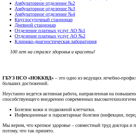
Амбулаторное отделение №2
Амбулаторное отделение №3
Амбулаторное отделение №4
Круглосуточный стационар
Дневной стационар
Отделение платных услуг АО №1
Отделение платных услуг АО №2
Клинико-диагностическая лаборатория
100 лет на страже здоровья и красоты!
ГБУЗ НСО «НОККВД»
– это одно из ведущих лечебно-профил
больших достижений.
Неустанно ведется активная работа, направленная на повышени
способствующего внедрению современных высокотехнологичны
Болезни кожи и подкожной клетчатки.
Инфекционные и паразитарные болезни (инфекции, пере
Мы верим, что крепкое здоровье – совместный труд доктора и
потому, что так принято.