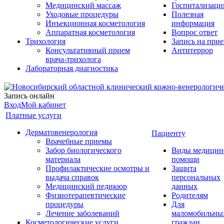
Медицинский массаж
Госпитализаци
Уходовые процедуры
Полезная
Инъекционная косметология
информация
Аппаратная косметология
Вопрос ответ
Трихология
Запись на при
Консультативный прием
Антитеррор
врача-трихолога
Лабораторная диагностика
Запись онлайн
Вход
Мой кабинет
Платные услуги
Дерматовенерология
Пациенту
Врачебные приемы
Забор биологического
Виды медицин
материала
помощи
Профилактические осмотры и
Защита
выдача справок
персональных
Медицинский педикюр
данных
Физиотерапевтические
Родителям
процедуры
Для
Лечение заболеваний
маломобильны
Косметологические услуги
граждан