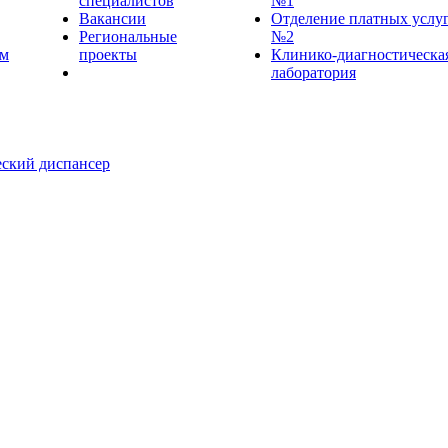
специалистов
№1
Вакансии
Отделение платных услу
Региональные
№2
ем
проекты
Клинико-диагностическа
лаборатория