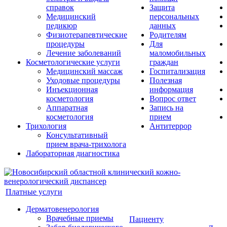
справок
Защита
Медицинский
персональных
педикюр
данных
Физиотерапевтические
Родителям
процедуры
Для
Лечение заболеваний
маломобильных
Косметологические услуги
граждан
Медицинский массаж
Госпитализация
Уходовые процедуры
Полезная
Инъекционная
информация
косметология
Вопрос ответ
Аппаратная
Запись на
косметология
прием
Трихология
Антитеррор
Консультативный
прием врача-трихолога
Лабораторная диагностика
Платные услуги
Дерматовенерология
Врачебные приемы
Пациенту