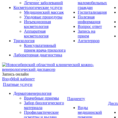
Лечение заболеваний
маломобильных
Косметологические услуги
граждан
Медицинский массаж
Госпитализация
Уходовые процедуры
Полезная
Инъекционная
информация
косметология
Вопрос ответ
Аппаратная
Запись на
косметология
прием
Трихология
Антитеррор
Консультативный
прием врача-трихолога
Лабораторная диагностика
Запись онлайн
Вход
Мой кабинет
Платные услуги
Дерматовенерология
Врачебные приемы
Пациенту
Забор биологического
Дисп
материала
Виды
Профилактические
медицинской
осмотры и выдача
помощи