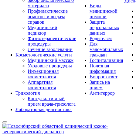
Забор биологического
Дисп
материала
Виды
Профилактические
медицинской
осмотры и выдача
помощи
справок
Защита
Медицинский
персональных
педикюр
данных
Физиотерапевтические
Родителям
процедуры
Для
Лечение заболеваний
маломобильных
Косметологические услуги
граждан
Медицинский массаж
Госпитализация
Уходовые процедуры
Полезная
Инъекционная
информация
косметология
Вопрос ответ
Аппаратная
Запись на
косметология
прием
Трихология
Антитеррор
Консультативный
прием врача-трихолога
Лабораторная диагностика