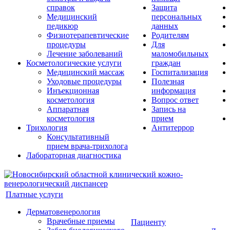
справок
Защита
Медицинский
персональных
педикюр
данных
Физиотерапевтические
Родителям
процедуры
Для
Лечение заболеваний
маломобильных
Косметологические услуги
граждан
Медицинский массаж
Госпитализация
Уходовые процедуры
Полезная
Инъекционная
информация
косметология
Вопрос ответ
Аппаратная
Запись на
косметология
прием
Трихология
Антитеррор
Консультативный
прием врача-трихолога
Лабораторная диагностика
Платные услуги
Дерматовенерология
Врачебные приемы
Пациенту