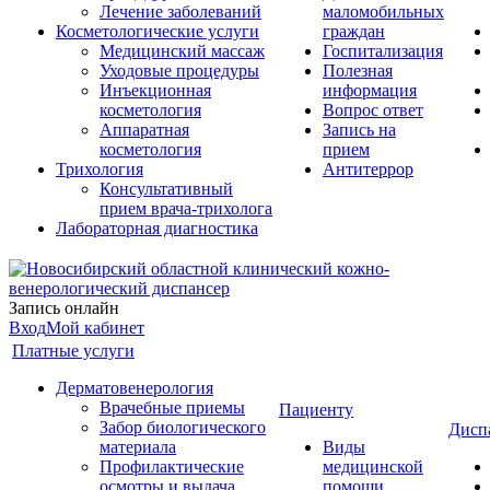
Лечение заболеваний
маломобильных
Косметологические услуги
граждан
Медицинский массаж
Госпитализация
Уходовые процедуры
Полезная
Инъекционная
информация
косметология
Вопрос ответ
Аппаратная
Запись на
косметология
прием
Трихология
Антитеррор
Консультативный
прием врача-трихолога
Лабораторная диагностика
Запись онлайн
Вход
Мой кабинет
Платные услуги
Дерматовенерология
Врачебные приемы
Пациенту
Забор биологического
Дисп
материала
Виды
Профилактические
медицинской
осмотры и выдача
помощи