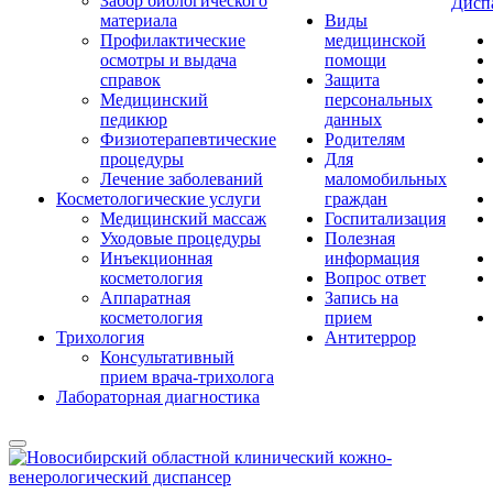
Забор биологического
Дисп
материала
Виды
Профилактические
медицинской
осмотры и выдача
помощи
справок
Защита
Медицинский
персональных
педикюр
данных
Физиотерапевтические
Родителям
процедуры
Для
Лечение заболеваний
маломобильных
Косметологические услуги
граждан
Медицинский массаж
Госпитализация
Уходовые процедуры
Полезная
Инъекционная
информация
косметология
Вопрос ответ
Аппаратная
Запись на
косметология
прием
Трихология
Антитеррор
Консультативный
прием врача-трихолога
Лабораторная диагностика