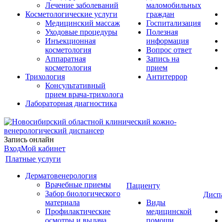
Лечение заболеваний
маломобильных
Косметологические услуги
граждан
Медицинский массаж
Госпитализация
Уходовые процедуры
Полезная
Инъекционная
информация
косметология
Вопрос ответ
Аппаратная
Запись на
косметология
прием
Трихология
Антитеррор
Консультативный
прием врача-трихолога
Лабораторная диагностика
Запись онлайн
Вход
Мой кабинет
Платные услуги
Дерматовенерология
Врачебные приемы
Пациенту
Забор биологического
Дисп
материала
Виды
Профилактические
медицинской
осмотры и выдача
помощи