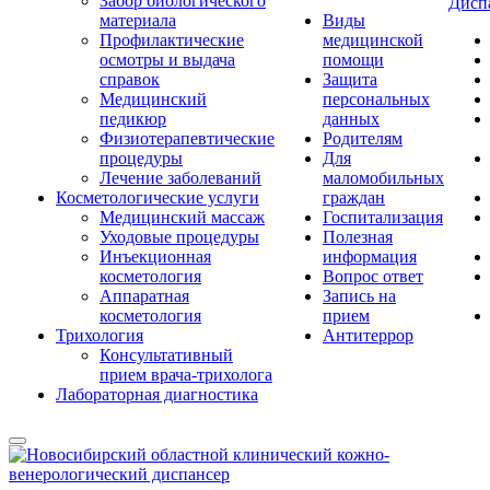
Забор биологического
Дисп
материала
Виды
Профилактические
медицинской
осмотры и выдача
помощи
справок
Защита
Медицинский
персональных
педикюр
данных
Физиотерапевтические
Родителям
процедуры
Для
Лечение заболеваний
маломобильных
Косметологические услуги
граждан
Медицинский массаж
Госпитализация
Уходовые процедуры
Полезная
Инъекционная
информация
косметология
Вопрос ответ
Аппаратная
Запись на
косметология
прием
Трихология
Антитеррор
Консультативный
прием врача-трихолога
Лабораторная диагностика