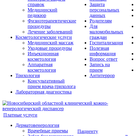
справок
Защита
Медицинский
персональных
педикюр
данных
Физиотерапевтические
Родителям
процедуры
Для
Лечение заболеваний
маломобильных
Косметологические услуги
граждан
Медицинский массаж
Госпитализация
Уходовые процедуры
Полезная
Инъекционная
информация
косметология
Вопрос ответ
Аппаратная
Запись на
косметология
прием
Трихология
Антитеррор
Консультативный
прием врача-трихолога
Лабораторная диагностика
Платные услуги
Дерматовенерология
Врачебные приемы
Пациенту