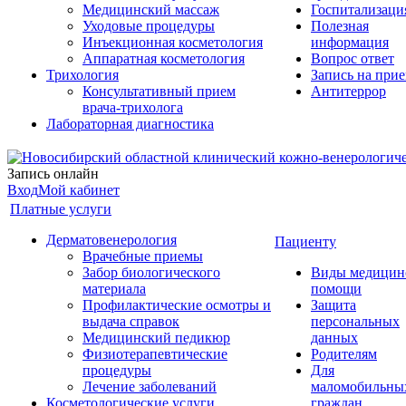
Медицинский массаж
Госпитализаци
Уходовые процедуры
Полезная
Инъекционная косметология
информация
Аппаратная косметология
Вопрос ответ
Трихология
Запись на при
Консультативный прием
Антитеррор
врача-трихолога
Лабораторная диагностика
Запись онлайн
Вход
Мой кабинет
Платные услуги
Дерматовенерология
Пациенту
Врачебные приемы
Забор биологического
Виды медицин
материала
помощи
Профилактические осмотры и
Защита
выдача справок
персональных
Медицинский педикюр
данных
Физиотерапевтические
Родителям
процедуры
Для
Лечение заболеваний
маломобильны
Косметологические услуги
граждан