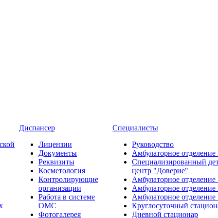
Диспансер
Специалисты
ской
Лицензии
Руководство
Документы
Амбулаторное отделение
Реквизиты
Специализированный де
Косметология
центр "Доверие"
Контролирующие
Амбулаторное отделение
организации
Амбулаторное отделение
Работа в системе
Амбулаторное отделение
х
ОМС
Круглосуточный стацион
Фотогалерея
Дневной стационар