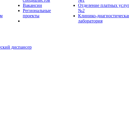
специалистов
№1
Вакансии
Отделение платных услу
Региональные
№2
ем
проекты
Клинико-диагностическа
лаборатория