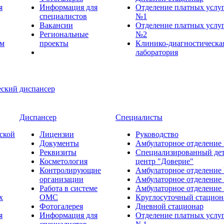
я
Информация для
Отделение платных услу
специалистов
№1
Вакансии
Отделение платных услу
Региональные
№2
ем
проекты
Клинико-диагностическа
лаборатория
Диспансер
Специалисты
ской
Лицензии
Руководство
Документы
Амбулаторное отделение
Реквизиты
Специализированный де
Косметология
центр "Доверие"
Контролирующие
Амбулаторное отделение
организации
Амбулаторное отделение
Работа в системе
Амбулаторное отделение
х
ОМС
Круглосуточный стацион
Фотогалерея
Дневной стационар
я
Информация для
Отделение платных услу