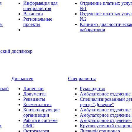
я
Информация для
Отделение платных услу
специалистов
№1
Вакансии
Отделение платных услу
Региональные
№2
ем
проекты
Клинико-диагностическа
лаборатория
Диспансер
Специалисты
ской
Лицензии
Руководство
Документы
Амбулаторное отделение
Реквизиты
Специализированный де
Косметология
центр "Доверие"
Контролирующие
Амбулаторное отделение
организации
Амбулаторное отделение
Работа в системе
Амбулаторное отделение
х
ОМС
Круглосуточный стацион
Фотогалерея
Дневной стационар