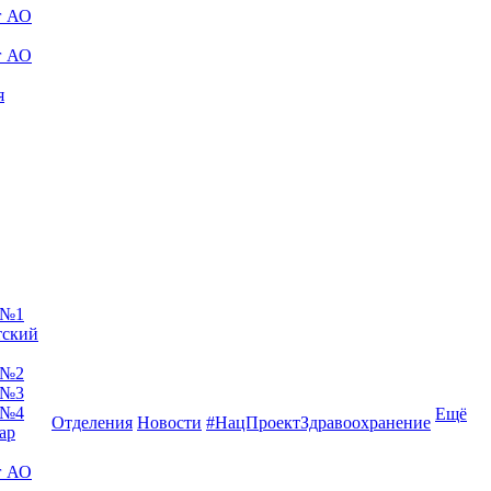
г АО
г АО
я
 №1
тский
 №2
 №3
 №4
Ещё
Отделения
Новости
#НацПроектЗдравоохранение
ар
г АО