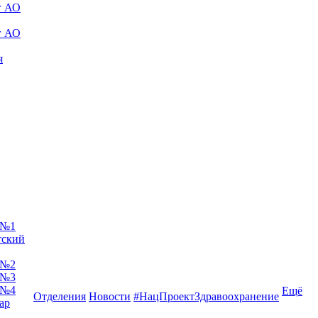
г АО
г АО
я
 №1
тский
 №2
 №3
 №4
Ещё
Отделения
Новости
#НацПроектЗдравоохранение
ар