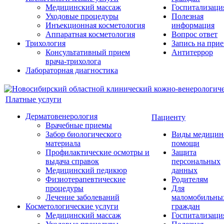
Медицинский массаж
Госпитализаци
Уходовые процедуры
Полезная
Инъекционная косметология
информация
Аппаратная косметология
Вопрос ответ
Трихология
Запись на при
Консультативный прием
Антитеррор
врача-трихолога
Лабораторная диагностика
Платные услуги
Дерматовенерология
Пациенту
Врачебные приемы
Забор биологического
Виды медицин
материала
помощи
Профилактические осмотры и
Защита
выдача справок
персональных
Медицинский педикюр
данных
Физиотерапевтические
Родителям
процедуры
Для
Лечение заболеваний
маломобильны
Косметологические услуги
граждан
Медицинский массаж
Госпитализаци