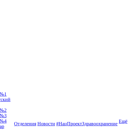
 №1
тский
 №2
 №3
 №4
Ещё
Отделения
Новости
#НацПроектЗдравоохранение
ар