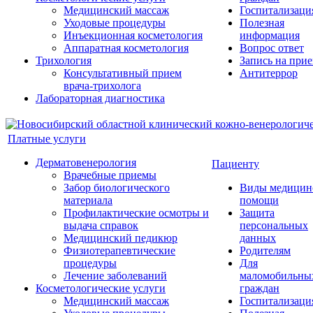
Медицинский массаж
Госпитализаци
Уходовые процедуры
Полезная
Инъекционная косметология
информация
Аппаратная косметология
Вопрос ответ
Трихология
Запись на при
Консультативный прием
Антитеррор
врача-трихолога
Лабораторная диагностика
Платные услуги
Дерматовенерология
Пациенту
Врачебные приемы
Забор биологического
Виды медицин
материала
помощи
Профилактические осмотры и
Защита
выдача справок
персональных
Медицинский педикюр
данных
Физиотерапевтические
Родителям
процедуры
Для
Лечение заболеваний
маломобильны
Косметологические услуги
граждан
Медицинский массаж
Госпитализаци