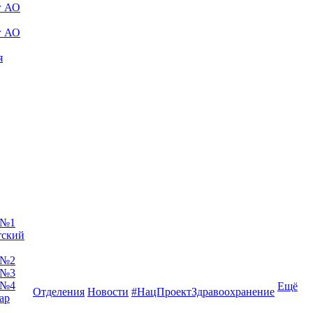
г АО
г АО
я
 №1
тский
 №2
 №3
 №4
Ещё
Отделения
Новости
#НацПроектЗдравоохранение
ар