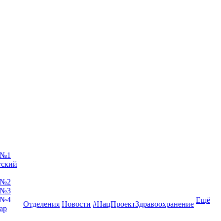
 №1
тский
 №2
 №3
 №4
Ещё
Отделения
Новости
#НацПроектЗдравоохранение
ар