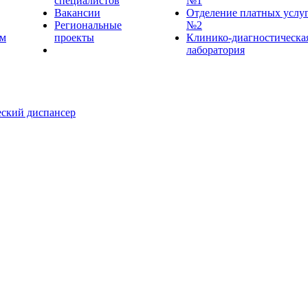
специалистов
№1
Вакансии
Отделение платных услу
Региональные
№2
ем
проекты
Клинико-диагностическа
лаборатория