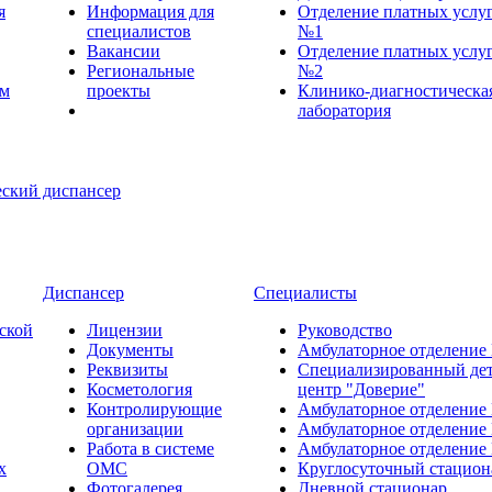
я
Информация для
Отделение платных услу
специалистов
№1
Вакансии
Отделение платных услу
Региональные
№2
ем
проекты
Клинико-диагностическа
лаборатория
Диспансер
Специалисты
ской
Лицензии
Руководство
Документы
Амбулаторное отделение
Реквизиты
Специализированный де
Косметология
центр "Доверие"
Контролирующие
Амбулаторное отделение
организации
Амбулаторное отделение
Работа в системе
Амбулаторное отделение
х
ОМС
Круглосуточный стацион
Фотогалерея
Дневной стационар