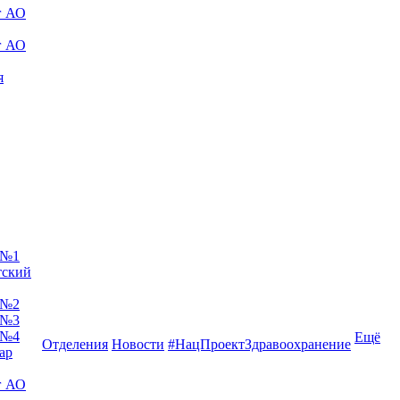
г АО
г АО
я
 №1
тский
 №2
 №3
 №4
Ещё
Отделения
Новости
#НацПроектЗдравоохранение
ар
г АО