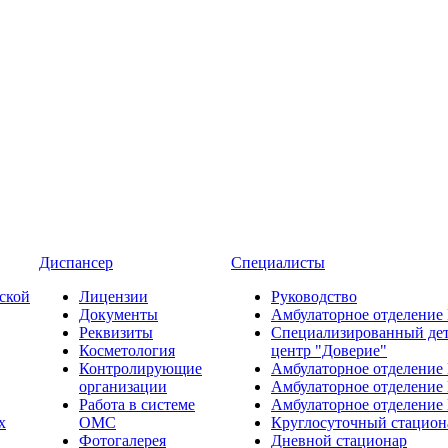
Диспансер
Специалисты
ской
Лицензии
Руководство
Документы
Амбулаторное отделение
Реквизиты
Специализированный де
Косметология
центр "Доверие"
Контролирующие
Амбулаторное отделение
организации
Амбулаторное отделение
Работа в системе
Амбулаторное отделение
х
ОМС
Круглосуточный стацион
Фотогалерея
Дневной стационар