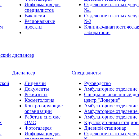
я
Информация для
Отделение платных услу
специалистов
№1
Вакансии
Отделение платных услу
Региональные
№2
ем
проекты
Клинико-диагностическа
лаборатория
Диспансер
Специалисты
ской
Лицензии
Руководство
Документы
Амбулаторное отделение
Реквизиты
Специализированный де
Косметология
центр "Доверие"
Контролирующие
Амбулаторное отделение
организации
Амбулаторное отделение
Работа в системе
Амбулаторное отделение
х
ОМС
Круглосуточный стацион
Фотогалерея
Дневной стационар
я
Информация для
Отделение платных услу