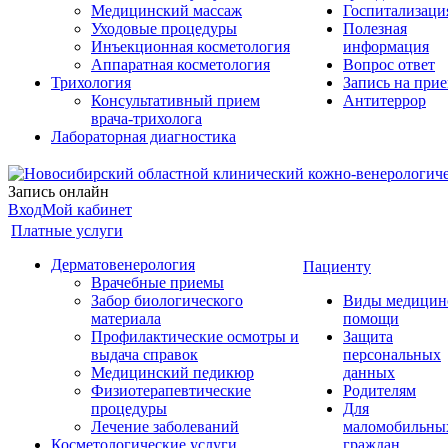
Медицинский массаж
Госпитализаци
Уходовые процедуры
Полезная
Инъекционная косметология
информация
Аппаратная косметология
Вопрос ответ
Трихология
Запись на при
Консультативный прием
Антитеррор
врача-трихолога
Лабораторная диагностика
Запись онлайн
Вход
Мой кабинет
Платные услуги
Дерматовенерология
Пациенту
Врачебные приемы
Забор биологического
Виды медицин
материала
помощи
Профилактические осмотры и
Защита
выдача справок
персональных
Медицинский педикюр
данных
Физиотерапевтические
Родителям
процедуры
Для
Лечение заболеваний
маломобильны
Косметологические услуги
граждан