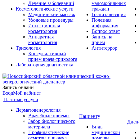
Лечение заболеваний
маломобильных
Косметологические услуги
граждан
Медицинский массаж
Госпитализация
Уходовые процедуры
Полезная
Инъекционная
информация
косметология
Вопрос ответ
Аппаратная
Запись на
косметология
прием
Трихология
Антитеррор
Консультативный
прием врача-трихолога
Лабораторная диагностика
Запись онлайн
Вход
Мой кабинет
Платные услуги
Дерматовенерология
Врачебные приемы
Пациенту
Забор биологического
Дисп
материала
Виды
Профилактические
медицинской
осмотры и выдача
помощи