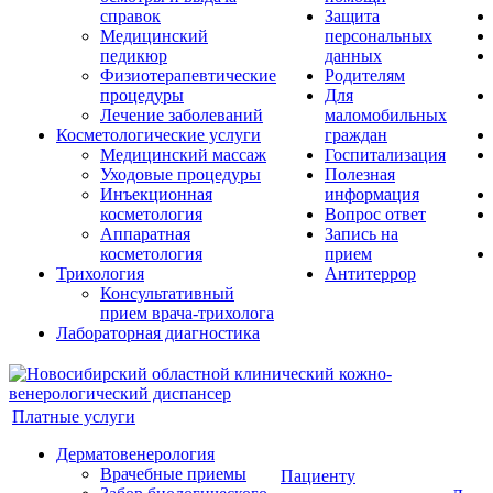
справок
Защита
Медицинский
персональных
педикюр
данных
Физиотерапевтические
Родителям
процедуры
Для
Лечение заболеваний
маломобильных
Косметологические услуги
граждан
Медицинский массаж
Госпитализация
Уходовые процедуры
Полезная
Инъекционная
информация
косметология
Вопрос ответ
Аппаратная
Запись на
косметология
прием
Трихология
Антитеррор
Консультативный
прием врача-трихолога
Лабораторная диагностика
Платные услуги
Дерматовенерология
Врачебные приемы
Пациенту