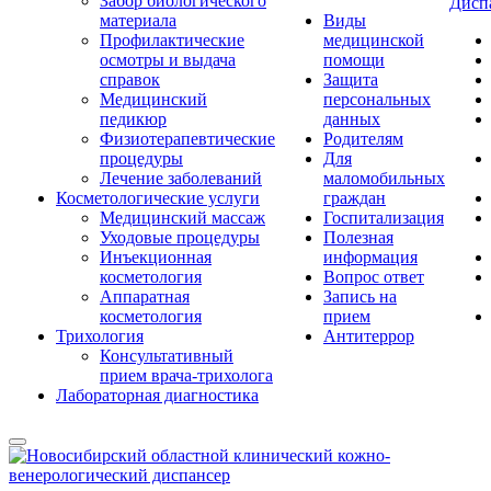
Забор биологического
Дисп
материала
Виды
Профилактические
медицинской
осмотры и выдача
помощи
справок
Защита
Медицинский
персональных
педикюр
данных
Физиотерапевтические
Родителям
процедуры
Для
Лечение заболеваний
маломобильных
Косметологические услуги
граждан
Медицинский массаж
Госпитализация
Уходовые процедуры
Полезная
Инъекционная
информация
косметология
Вопрос ответ
Аппаратная
Запись на
косметология
прием
Трихология
Антитеррор
Консультативный
прием врача-трихолога
Лабораторная диагностика