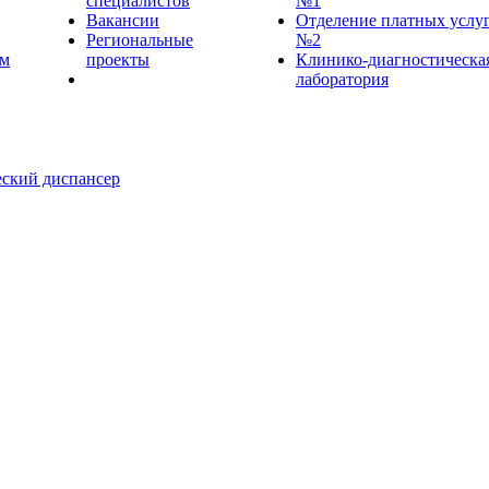
специалистов
№1
Вакансии
Отделение платных услу
Региональные
№2
ем
проекты
Клинико-диагностическа
лаборатория