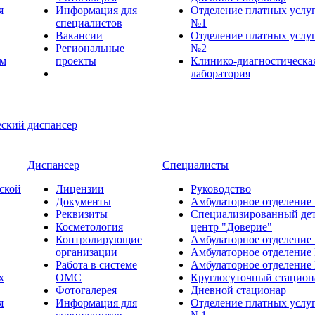
я
Информация для
Отделение платных услу
специалистов
№1
Вакансии
Отделение платных услу
Региональные
№2
ем
проекты
Клинико-диагностическа
лаборатория
Диспансер
Специалисты
ской
Лицензии
Руководство
Документы
Амбулаторное отделение
Реквизиты
Специализированный де
Косметология
центр "Доверие"
Контролирующие
Амбулаторное отделение
организации
Амбулаторное отделение
Работа в системе
Амбулаторное отделение
х
ОМС
Круглосуточный стацион
Фотогалерея
Дневной стационар
я
Информация для
Отделение платных услу