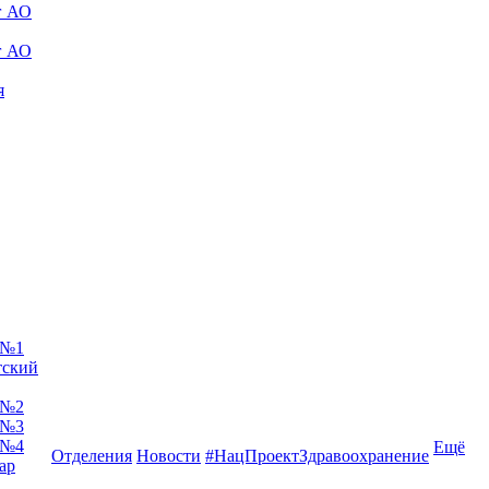
г АО
г АО
я
 №1
тский
 №2
 №3
 №4
Ещё
Отделения
Новости
#НацПроектЗдравоохранение
ар