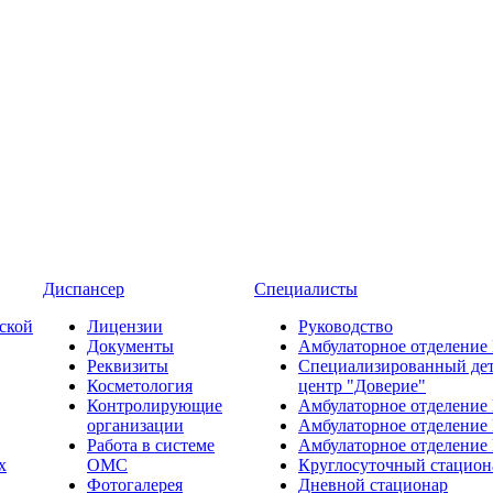
Диспансер
Специалисты
ской
Лицензии
Руководство
Документы
Амбулаторное отделение
Реквизиты
Специализированный де
Косметология
центр "Доверие"
Контролирующие
Амбулаторное отделение
организации
Амбулаторное отделение
Работа в системе
Амбулаторное отделение
х
ОМС
Круглосуточный стацион
Фотогалерея
Дневной стационар