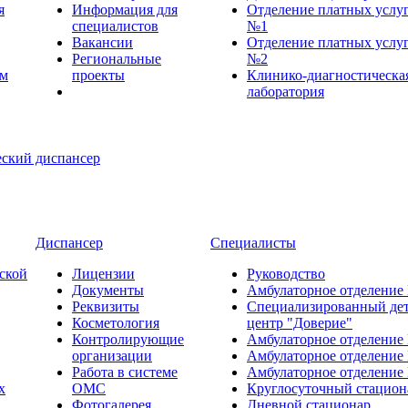
я
Информация для
Отделение платных услу
специалистов
№1
Вакансии
Отделение платных услу
Региональные
№2
ем
проекты
Клинико-диагностическа
лаборатория
Диспансер
Специалисты
ской
Лицензии
Руководство
Документы
Амбулаторное отделение
Реквизиты
Специализированный де
Косметология
центр "Доверие"
Контролирующие
Амбулаторное отделение
организации
Амбулаторное отделение
Работа в системе
Амбулаторное отделение
х
ОМС
Круглосуточный стацион
Фотогалерея
Дневной стационар