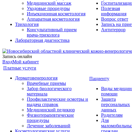
Медицинский массаж
Госпитализаци
Уходовые процедуры
Полезная
Инъекционная косметология
информация
Аппаратная косметология
Вопрос ответ
Трихология
Запись на при
Консультативный прием
Антитеррор
врача-трихолога
Лабораторная диагностика
Запись онлайн
Вход
Мой кабинет
Платные услуги
Дерматовенерология
Пациенту
Врачебные приемы
Забор биологического
Виды медицин
материала
помощи
Профилактические осмотры и
Защита
выдача справок
персональных
Медицинский педикюр
данных
Физиотерапевтические
Родителям
процедуры
Для
Лечение заболеваний
маломобильны
Косметологические услуги
граждан