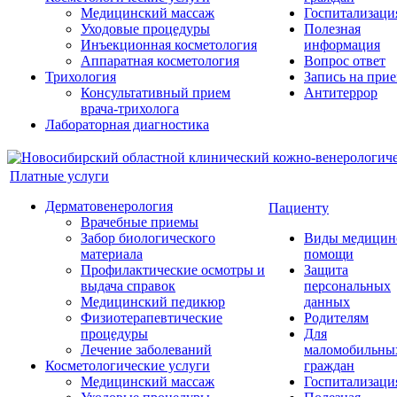
Медицинский массаж
Госпитализаци
Уходовые процедуры
Полезная
Инъекционная косметология
информация
Аппаратная косметология
Вопрос ответ
Трихология
Запись на при
Консультативный прием
Антитеррор
врача-трихолога
Лабораторная диагностика
Платные услуги
Дерматовенерология
Пациенту
Врачебные приемы
Забор биологического
Виды медицин
материала
помощи
Профилактические осмотры и
Защита
выдача справок
персональных
Медицинский педикюр
данных
Физиотерапевтические
Родителям
процедуры
Для
Лечение заболеваний
маломобильны
Косметологические услуги
граждан
Медицинский массаж
Госпитализаци