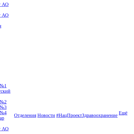
г АО
г АО
я
 №1
тский
 №2
 №3
 №4
Ещё
Отделения
Новости
#НацПроектЗдравоохранение
ар
г АО