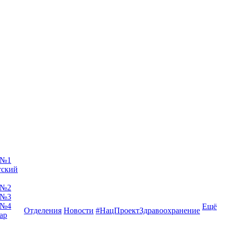
 №1
тский
 №2
 №3
 №4
Ещё
Отделения
Новости
#НацПроектЗдравоохранение
ар