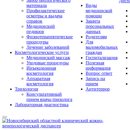
Забор биологического
Дисп
материала
Виды
Профилактические
медицинской
осмотры и выдача
помощи
справок
Защита
Медицинский
персональных
педикюр
данных
Физиотерапевтические
Родителям
процедуры
Для
Лечение заболеваний
маломобильных
Косметологические услуги
граждан
Медицинский массаж
Госпитализация
Уходовые процедуры
Полезная
Инъекционная
информация
косметология
Вопрос ответ
Аппаратная
Запись на
косметология
прием
Трихология
Антитеррор
Консультативный
прием врача-трихолога
Лабораторная диагностика