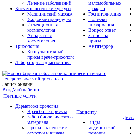
Лечение заболеваний
маломобильных
Косметологические услуги
граждан
Медицинский массаж
Госпитализация
Уходовые процедуры
Полезная
Инъекционная
информация
косметология
Вопрос ответ
Аппаратная
Запись на
косметология
прием
Трихология
Антитеррор
Консультативный
прием врача-трихолога
Лабораторная диагностика
Запись онлайн
Вход
Мой кабинет
Платные услуги
Дерматовенерология
Врачебные приемы
Пациенту
Забор биологического
Дисп
материала
Виды
Профилактические
медицинской
осмотры и выдача
помощи