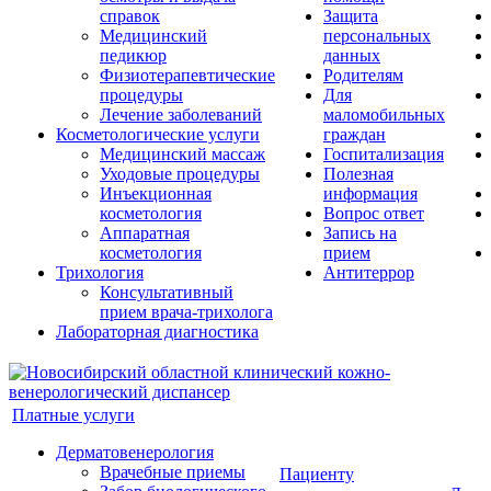
справок
Защита
Медицинский
персональных
педикюр
данных
Физиотерапевтические
Родителям
процедуры
Для
Лечение заболеваний
маломобильных
Косметологические услуги
граждан
Медицинский массаж
Госпитализация
Уходовые процедуры
Полезная
Инъекционная
информация
косметология
Вопрос ответ
Аппаратная
Запись на
косметология
прием
Трихология
Антитеррор
Консультативный
прием врача-трихолога
Лабораторная диагностика
Платные услуги
Дерматовенерология
Врачебные приемы
Пациенту