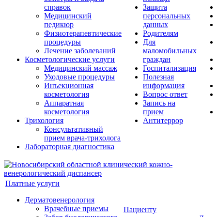
справок
Защита
Медицинский
персональных
педикюр
данных
Физиотерапевтические
Родителям
процедуры
Для
Лечение заболеваний
маломобильных
Косметологические услуги
граждан
Медицинский массаж
Госпитализация
Уходовые процедуры
Полезная
Инъекционная
информация
косметология
Вопрос ответ
Аппаратная
Запись на
косметология
прием
Трихология
Антитеррор
Консультативный
прием врача-трихолога
Лабораторная диагностика
Платные услуги
Дерматовенерология
Врачебные приемы
Пациенту