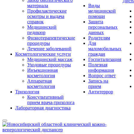
Забор биологического
Дисп
материала
Виды
Профилактические
медицинской
осмотры и выдача
помощи
справок
Защита
Медицинский
персональных
педикюр
данных
Физиотерапевтические
Родителям
процедуры
Для
Лечение заболеваний
маломобильных
Косметологические услуги
граждан
Медицинский массаж
Госпитализация
Уходовые процедуры
Полезная
Инъекционная
информация
косметология
Вопрос ответ
Аппаратная
Запись на
косметология
прием
Трихология
Антитеррор
Консультативный
прием врача-трихолога
Лабораторная диагностика