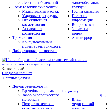
Лечение заболеваний
маломобильных
Косметологические услуги
граждан
Медицинский массаж
Госпитализация
Уходовые процедуры
Полезная
Инъекционная
информация
косметология
Вопрос ответ
Аппаратная
Запись на
косметология
прием
Трихология
Антитеррор
Консультативный
прием врача-трихолога
Лабораторная диагностика
Запись онлайн
Вход
Мой кабинет
Платные услуги
Дерматовенерология
Врачебные приемы
Пациенту
Забор биологического
Дисп
материала
Виды
Профилактические
медицинской
осмотры и выдача
помощи