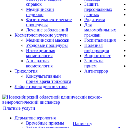
справок
Защита
Медицинский
персональных
педикюр
данных
Физиотерапевтические
Родителям
процедуры
Для
Лечение заболеваний
маломобильных
Косметологические услуги
граждан
Медицинский массаж
Госпитализация
Уходовые процедуры
Полезная
Инъекционная
информация
косметология
Вопрос ответ
Аппаратная
Запись на
косметология
прием
Трихология
Антитеррор
Консультативный
прием врача-трихолога
Лабораторная диагностика
Платные услуги
Дерматовенерология
Врачебные приемы
Пациенту