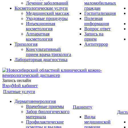
Лечение заболеваний
маломобильных
Косметологические услуги
граждан
Медицинский массаж
Госпитализация
Уходовые процедуры
Полезная
Инъекционная
информация
косметология
Вопрос ответ
Аппаратная
Запись на
косметология
прием
Трихология
Антитеррор
Консультативный
прием врача-трихолога
Лабораторная диагностика
Запись онлайн
Вход
Мой кабинет
Платные услуги
Дерматовенерология
Врачебные приемы
Пациенту
Забор биологического
Дисп
материала
Виды
Профилактические
медицинской
осмотры и выдача
помощи