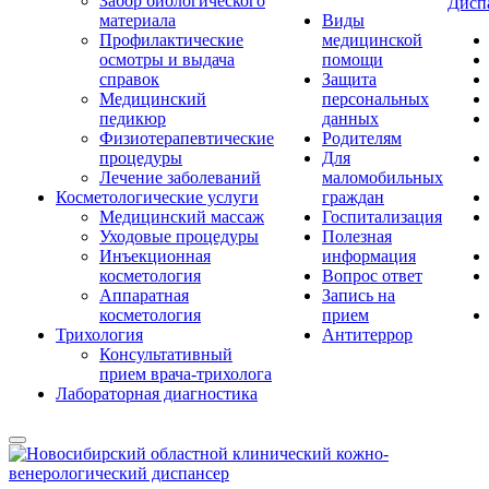
Забор биологического
Дисп
материала
Виды
Профилактические
медицинской
осмотры и выдача
помощи
справок
Защита
Медицинский
персональных
педикюр
данных
Физиотерапевтические
Родителям
процедуры
Для
Лечение заболеваний
маломобильных
Косметологические услуги
граждан
Медицинский массаж
Госпитализация
Уходовые процедуры
Полезная
Инъекционная
информация
косметология
Вопрос ответ
Аппаратная
Запись на
косметология
прием
Трихология
Антитеррор
Консультативный
прием врача-трихолога
Лабораторная диагностика