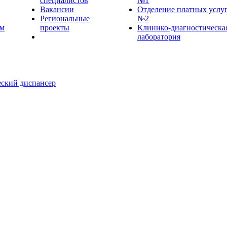
специалистов
№1
Вакансии
Отделение платных услу
Региональные
№2
ем
проекты
Клинико-диагностическа
лаборатория