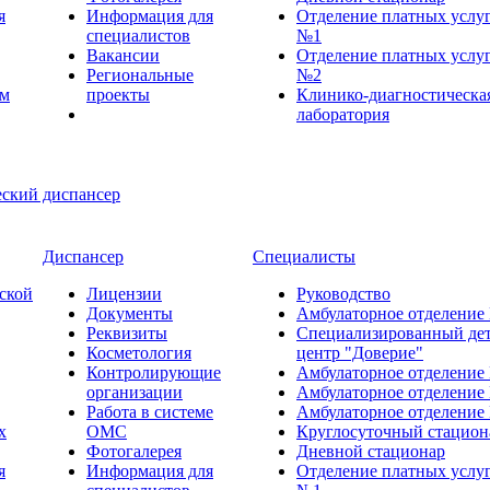
я
Информация для
Отделение платных услу
специалистов
№1
Вакансии
Отделение платных услу
Региональные
№2
ем
проекты
Клинико-диагностическа
лаборатория
Диспансер
Специалисты
ской
Лицензии
Руководство
Документы
Амбулаторное отделение
Реквизиты
Специализированный де
Косметология
центр "Доверие"
Контролирующие
Амбулаторное отделение
организации
Амбулаторное отделение
Работа в системе
Амбулаторное отделение
х
ОМС
Круглосуточный стацион
Фотогалерея
Дневной стационар
я
Информация для
Отделение платных услу