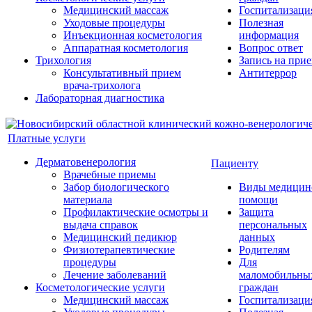
Медицинский массаж
Госпитализаци
Уходовые процедуры
Полезная
Инъекционная косметология
информация
Аппаратная косметология
Вопрос ответ
Трихология
Запись на при
Консультативный прием
Антитеррор
врача-трихолога
Лабораторная диагностика
Платные услуги
Дерматовенерология
Пациенту
Врачебные приемы
Забор биологического
Виды медицин
материала
помощи
Профилактические осмотры и
Защита
выдача справок
персональных
Медицинский педикюр
данных
Физиотерапевтические
Родителям
процедуры
Для
Лечение заболеваний
маломобильны
Косметологические услуги
граждан
Медицинский массаж
Госпитализаци