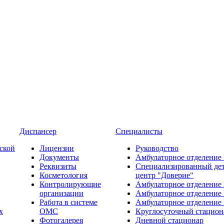
Диспансер
Специалисты
ской
Лицензии
Руководство
Документы
Амбулаторное отделение
Реквизиты
Специализированный де
Косметология
центр "Доверие"
Контролирующие
Амбулаторное отделение
организации
Амбулаторное отделение
Работа в системе
Амбулаторное отделение
х
ОМС
Круглосуточный стацион
Фотогалерея
Дневной стационар