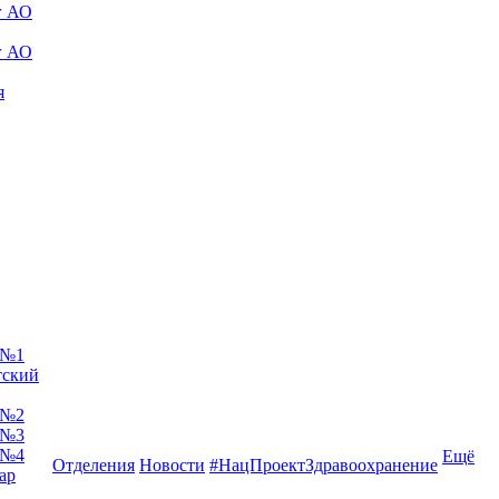
г АО
г АО
я
 №1
тский
 №2
 №3
 №4
Ещё
Отделения
Новости
#НацПроектЗдравоохранение
ар