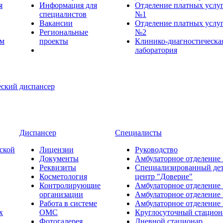
я
Информация для
Отделение платных услу
специалистов
№1
Вакансии
Отделение платных услу
Региональные
№2
ем
проекты
Клинико-диагностическа
лаборатория
Диспансер
Специалисты
ской
Лицензии
Руководство
Документы
Амбулаторное отделение
Реквизиты
Специализированный де
Косметология
центр "Доверие"
Контролирующие
Амбулаторное отделение
организации
Амбулаторное отделение
Работа в системе
Амбулаторное отделение
х
ОМС
Круглосуточный стацион
Фотогалерея
Дневной стационар