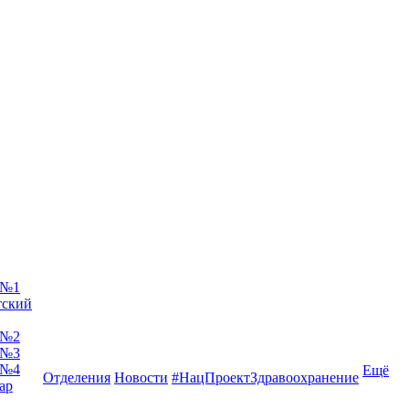
 №1
тский
 №2
 №3
 №4
Ещё
Отделения
Новости
#НацПроектЗдравоохранение
ар