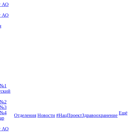
г АО
г АО
я
 №1
тский
 №2
 №3
 №4
Ещё
Отделения
Новости
#НацПроектЗдравоохранение
ар
г АО