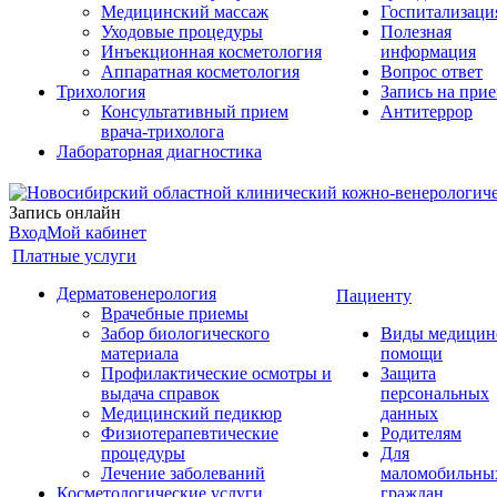
Медицинский массаж
Госпитализаци
Уходовые процедуры
Полезная
Инъекционная косметология
информация
Аппаратная косметология
Вопрос ответ
Трихология
Запись на при
Консультативный прием
Антитеррор
врача-трихолога
Лабораторная диагностика
Запись онлайн
Вход
Мой кабинет
Платные услуги
Дерматовенерология
Пациенту
Врачебные приемы
Забор биологического
Виды медицин
материала
помощи
Профилактические осмотры и
Защита
выдача справок
персональных
Медицинский педикюр
данных
Физиотерапевтические
Родителям
процедуры
Для
Лечение заболеваний
маломобильны
Косметологические услуги
граждан