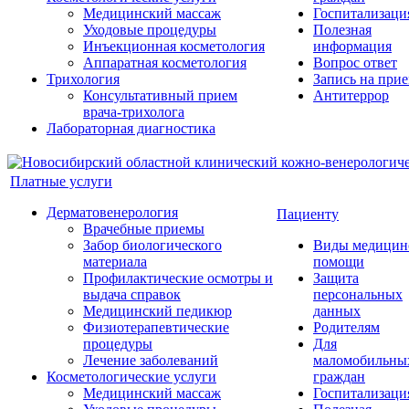
Медицинский массаж
Госпитализаци
Уходовые процедуры
Полезная
Инъекционная косметология
информация
Аппаратная косметология
Вопрос ответ
Трихология
Запись на при
Консультативный прием
Антитеррор
врача-трихолога
Лабораторная диагностика
Платные услуги
Дерматовенерология
Пациенту
Врачебные приемы
Забор биологического
Виды медицин
материала
помощи
Профилактические осмотры и
Защита
выдача справок
персональных
Медицинский педикюр
данных
Физиотерапевтические
Родителям
процедуры
Для
Лечение заболеваний
маломобильны
Косметологические услуги
граждан
Медицинский массаж
Госпитализаци