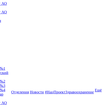
г АО
г АО
я
 №1
тский
 №2
 №3
 №4
Ещё
Отделения
Новости
#НацПроектЗдравоохранение
ар
г АО