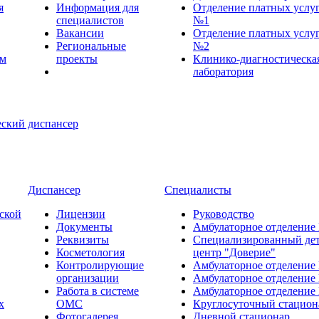
я
Информация для
Отделение платных услу
специалистов
№1
Вакансии
Отделение платных услу
Региональные
№2
ем
проекты
Клинико-диагностическа
лаборатория
Диспансер
Специалисты
ской
Лицензии
Руководство
Документы
Амбулаторное отделение
Реквизиты
Специализированный де
Косметология
центр "Доверие"
Контролирующие
Амбулаторное отделение
организации
Амбулаторное отделение
Работа в системе
Амбулаторное отделение
х
ОМС
Круглосуточный стацион
Фотогалерея
Дневной стационар