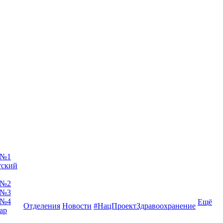
 №1
тский
 №2
 №3
 №4
Ещё
Отделения
Новости
#НацПроектЗдравоохранение
ар