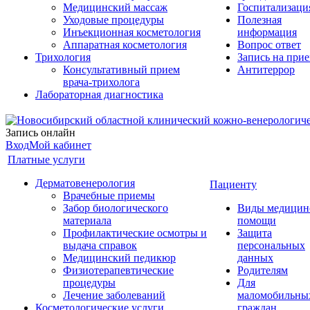
Медицинский массаж
Госпитализаци
Уходовые процедуры
Полезная
Инъекционная косметология
информация
Аппаратная косметология
Вопрос ответ
Трихология
Запись на при
Консультативный прием
Антитеррор
врача-трихолога
Лабораторная диагностика
Запись онлайн
Вход
Мой кабинет
Платные услуги
Дерматовенерология
Пациенту
Врачебные приемы
Забор биологического
Виды медицин
материала
помощи
Профилактические осмотры и
Защита
выдача справок
персональных
Медицинский педикюр
данных
Физиотерапевтические
Родителям
процедуры
Для
Лечение заболеваний
маломобильны
Косметологические услуги
граждан