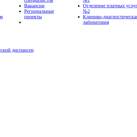
специалистов
№1
Вакансии
Отделение платных услу
Региональные
№2
ем
проекты
Клинико-диагностическа
лаборатория