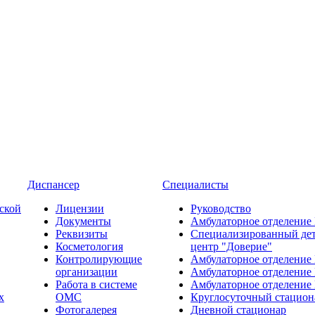
Диспансер
Специалисты
ской
Лицензии
Руководство
Документы
Амбулаторное отделение
Реквизиты
Специализированный де
Косметология
центр "Доверие"
Контролирующие
Амбулаторное отделение
организации
Амбулаторное отделение
Работа в системе
Амбулаторное отделение
х
ОМС
Круглосуточный стацион
Фотогалерея
Дневной стационар