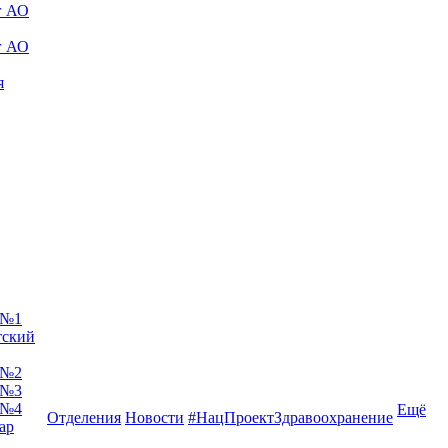
г АО
г АО
я
 №1
тский
 №2
 №3
 №4
Ещё
Отделения
Новости
#НацПроектЗдравоохранение
ар