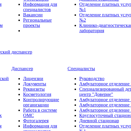
я
Информация для
Отделение платных услу
специалистов
№1
Вакансии
Отделение платных услу
Региональные
№2
ем
проекты
Клинико-диагностическа
лаборатория
Диспансер
Специалисты
ской
Лицензии
Руководство
Документы
Амбулаторное отделение
Реквизиты
Специализированный де
Косметология
центр "Доверие"
Контролирующие
Амбулаторное отделение
организации
Амбулаторное отделение
Работа в системе
Амбулаторное отделение
х
ОМС
Круглосуточный стацион
Фотогалерея
Дневной стационар
я
Информация для
Отделение платных услу