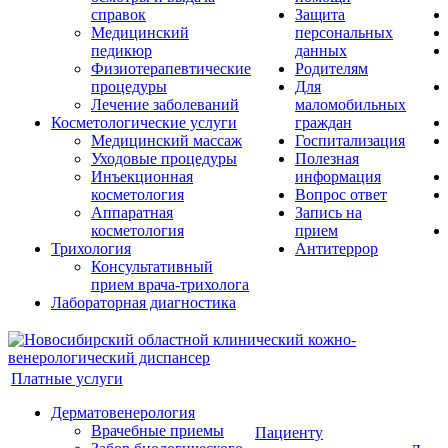
справок
Защита
Медицинский
персональных
педикюр
данных
Физиотерапевтические
Родителям
процедуры
Для
Лечение заболеваний
маломобильных
Косметологические услуги
граждан
Медицинский массаж
Госпитализация
Уходовые процедуры
Полезная
Инъекционная
информация
косметология
Вопрос ответ
Аппаратная
Запись на
косметология
прием
Трихология
Антитеррор
Консультативный
прием врача-трихолога
Лабораторная диагностика
Платные услуги
Дерматовенерология
Врачебные приемы
Пациенту