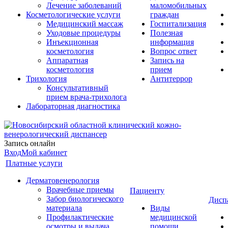
Лечение заболеваний
маломобильных
Косметологические услуги
граждан
Медицинский массаж
Госпитализация
Уходовые процедуры
Полезная
Инъекционная
информация
косметология
Вопрос ответ
Аппаратная
Запись на
косметология
прием
Трихология
Антитеррор
Консультативный
прием врача-трихолога
Лабораторная диагностика
Запись онлайн
Вход
Мой кабинет
Платные услуги
Дерматовенерология
Врачебные приемы
Пациенту
Забор биологического
Дисп
материала
Виды
Профилактические
медицинской
осмотры и выдача
помощи