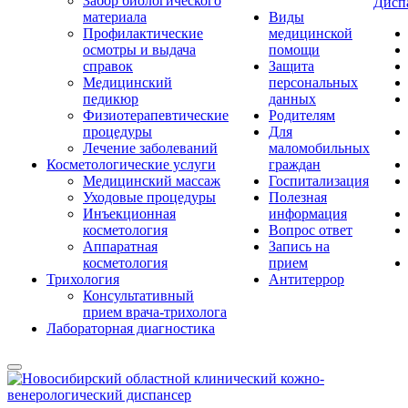
Забор биологического
Дисп
материала
Виды
Профилактические
медицинской
осмотры и выдача
помощи
справок
Защита
Медицинский
персональных
педикюр
данных
Физиотерапевтические
Родителям
процедуры
Для
Лечение заболеваний
маломобильных
Косметологические услуги
граждан
Медицинский массаж
Госпитализация
Уходовые процедуры
Полезная
Инъекционная
информация
косметология
Вопрос ответ
Аппаратная
Запись на
косметология
прием
Трихология
Антитеррор
Консультативный
прием врача-трихолога
Лабораторная диагностика