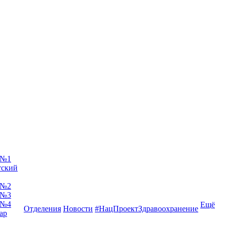
 №1
тский
 №2
 №3
 №4
Ещё
Отделения
Новости
#НацПроектЗдравоохранение
ар