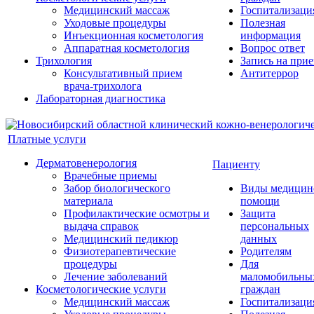
Медицинский массаж
Госпитализаци
Уходовые процедуры
Полезная
Инъекционная косметология
информация
Аппаратная косметология
Вопрос ответ
Трихология
Запись на при
Консультативный прием
Антитеррор
врача-трихолога
Лабораторная диагностика
Платные услуги
Дерматовенерология
Пациенту
Врачебные приемы
Забор биологического
Виды медицин
материала
помощи
Профилактические осмотры и
Защита
выдача справок
персональных
Медицинский педикюр
данных
Физиотерапевтические
Родителям
процедуры
Для
Лечение заболеваний
маломобильны
Косметологические услуги
граждан
Медицинский массаж
Госпитализаци