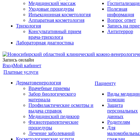
Медицинский массаж
Госпитализаци
Уходовые процедуры
Полезная
Инъекционная косметология
информация
Аппаратная косметология
Вопрос ответ
Трихология
Запись на при
Консультативный прием
Антитеррор
врача-трихолога
Лабораторная диагностика
Запись онлайн
Вход
Мой кабинет
Платные услуги
Дерматовенерология
Пациенту
Врачебные приемы
Забор биологического
Виды медицин
материала
помощи
Профилактические осмотры и
Защита
выдача справок
персональных
Медицинский педикюр
данных
Физиотерапевтические
Родителям
процедуры
Для
Лечение заболеваний
маломобильны
Косметологические услуги
граждан