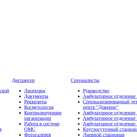
Диспансер
Специалисты
ской
Лицензии
Руководство
Документы
Амбулаторное отделение
Реквизиты
Специализированный де
Косметология
центр "Доверие"
Контролирующие
Амбулаторное отделение
организации
Амбулаторное отделение
Работа в системе
Амбулаторное отделение
х
ОМС
Круглосуточный стацион
Фотогалерея
Дневной стационар