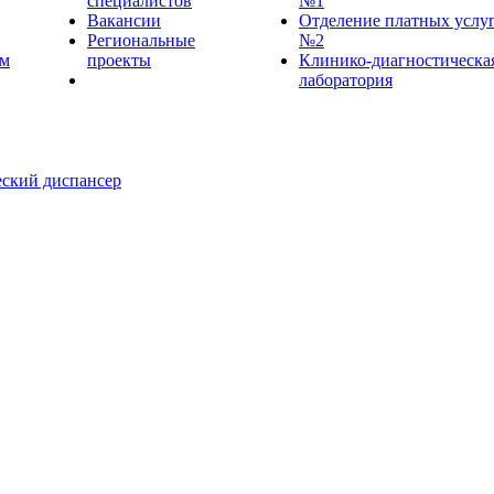
специалистов
№1
Вакансии
Отделение платных услу
Региональные
№2
ем
проекты
Клинико-диагностическа
лаборатория