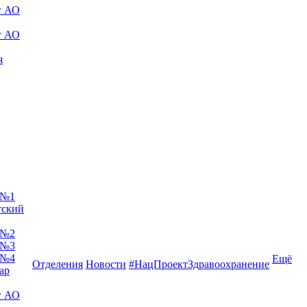
г АО
г АО
я
 №1
тский
 №2
 №3
 №4
Ещё
Отделения
Новости
#НацПроектЗдравоохранение
ар
г АО