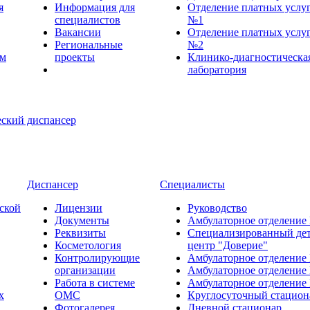
я
Информация для
Отделение платных услу
специалистов
№1
Вакансии
Отделение платных услу
Региональные
№2
ем
проекты
Клинико-диагностическа
лаборатория
Диспансер
Специалисты
ской
Лицензии
Руководство
Документы
Амбулаторное отделение
Реквизиты
Специализированный де
Косметология
центр "Доверие"
Контролирующие
Амбулаторное отделение
организации
Амбулаторное отделение
Работа в системе
Амбулаторное отделение
х
ОМС
Круглосуточный стацион
Фотогалерея
Дневной стационар