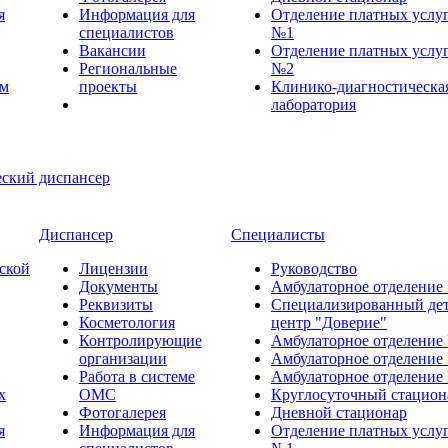
я
Информация для
Отделение платных услу
специалистов
№1
Вакансии
Отделение платных услу
Региональные
№2
ем
проекты
Клинико-диагностическа
лаборатория
Диспансер
Специалисты
ской
Лицензии
Руководство
Документы
Амбулаторное отделение
Реквизиты
Специализированный де
Косметология
центр "Доверие"
Контролирующие
Амбулаторное отделение
организации
Амбулаторное отделение
Работа в системе
Амбулаторное отделение
х
ОМС
Круглосуточный стацион
Фотогалерея
Дневной стационар
я
Информация для
Отделение платных услу