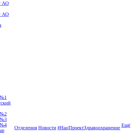
г АО
г АО
я
 №1
тский
 №2
 №3
 №4
Ещё
Отделения
Новости
#НацПроектЗдравоохранение
ар