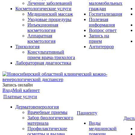
Лечение заболеваний
маломобильных
Косметологические услуги
граждан
Медицинский массаж
Госпитализация
Уходовые процедуры
Полезная
Инъекционная
информация
косметология
Вопрос ответ
Аппаратная
Запись на
косметология
прием
Трихология
Антитеррор
Консультативный
прием врача-трихолога
Лабораторная диагностика
Запись онлайн
Вход
Мой кабинет
Платные услуги
Дерматовенерология
Врачебные приемы
Пациенту
Забор биологического
Дисп
материала
Виды
Профилактические
медицинской
осмотры и выдача
помощи