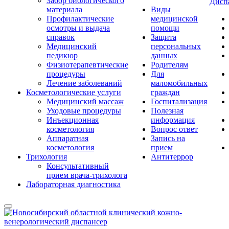
Забор биологического
Дисп
материала
Виды
Профилактические
медицинской
осмотры и выдача
помощи
справок
Защита
Медицинский
персональных
педикюр
данных
Физиотерапевтические
Родителям
процедуры
Для
Лечение заболеваний
маломобильных
Косметологические услуги
граждан
Медицинский массаж
Госпитализация
Уходовые процедуры
Полезная
Инъекционная
информация
косметология
Вопрос ответ
Аппаратная
Запись на
косметология
прием
Трихология
Антитеррор
Консультативный
прием врача-трихолога
Лабораторная диагностика