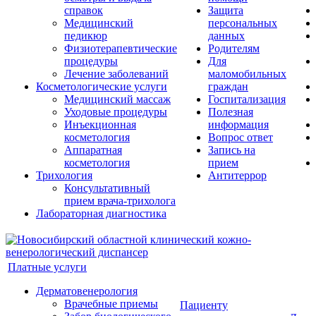
справок
Защита
Медицинский
персональных
педикюр
данных
Физиотерапевтические
Родителям
процедуры
Для
Лечение заболеваний
маломобильных
Косметологические услуги
граждан
Медицинский массаж
Госпитализация
Уходовые процедуры
Полезная
Инъекционная
информация
косметология
Вопрос ответ
Аппаратная
Запись на
косметология
прием
Трихология
Антитеррор
Консультативный
прием врача-трихолога
Лабораторная диагностика
Платные услуги
Дерматовенерология
Врачебные приемы
Пациенту