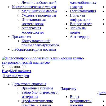
Лечение заболеваний
маломобильных
Косметологические услуги
граждан
Медицинский массаж
Госпитализация
Уходовые процедуры
Полезная
Инъекционная
информация
косметология
Вопрос ответ
Аппаратная
Запись на
косметология
прием
Трихология
Антитеррор
Консультативный
прием врача-трихолога
Лабораторная диагностика
Запись онлайн
Вход
Мой кабинет
Платные услуги
Дерматовенерология
Врачебные приемы
Пациенту
Забор биологического
Дисп
материала
Виды
Профилактические
медицинской
осмотры и выдача
помощи