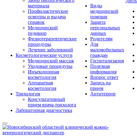
Забор биологического
Дисп
материала
Виды
Профилактические
медицинской
осмотры и выдача
помощи
справок
Защита
Медицинский
персональных
педикюр
данных
Физиотерапевтические
Родителям
процедуры
Для
Лечение заболеваний
маломобильных
Косметологические услуги
граждан
Медицинский массаж
Госпитализация
Уходовые процедуры
Полезная
Инъекционная
информация
косметология
Вопрос ответ
Аппаратная
Запись на
косметология
прием
Трихология
Антитеррор
Консультативный
прием врача-трихолога
Лабораторная диагностика