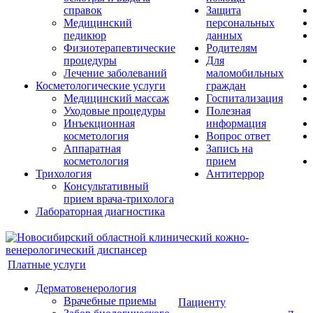
справок
Защита
Медицинский
персональных
педикюр
данных
Физиотерапевтические
Родителям
процедуры
Для
Лечение заболеваний
маломобильных
Косметологические услуги
граждан
Медицинский массаж
Госпитализация
Уходовые процедуры
Полезная
Инъекционная
информация
косметология
Вопрос ответ
Аппаратная
Запись на
косметология
прием
Трихология
Антитеррор
Консультативный
прием врача-трихолога
Лабораторная диагностика
Платные услуги
Дерматовенерология
Врачебные приемы
Пациенту