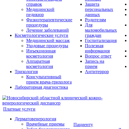
справок
Защита
Медицинский
персональных
педикюр
данных
Физиотерапевтические
Родителям
процедуры
Для
Лечение заболеваний
маломобильных
Косметологические услуги
граждан
Медицинский массаж
Госпитализация
Уходовые процедуры
Полезная
Инъекционная
информация
косметология
Вопрос ответ
Аппаратная
Запись на
косметология
прием
Трихология
Антитеррор
Консультативный
прием врача-трихолога
Лабораторная диагностика
Платные услуги
Дерматовенерология
Врачебные приемы
Пациенту