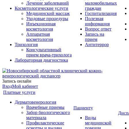
Лечение заболеваний
маломобильных
Косметологические услуги
граждан
Медицинский массаж
Госпитализация
Уходовые процедуры
Полезная
Инъекционная
информация
косметология
Вопрос ответ
Аппаратная
Запись на
косметология
прием
Трихология
Антитеррор
Консультативный
прием врача-трихолога
Лабораторная диагностика
Запись онлайн
Вход
Мой кабинет
Платные услуги
Дерматовенерология
Врачебные приемы
Пациенту
Забор биологического
Дисп
материала
Виды
Профилактические
медицинской
осмотры и выдача
помощи