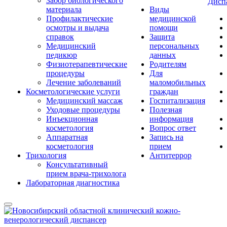
Забор биологического
Дисп
материала
Виды
Профилактические
медицинской
осмотры и выдача
помощи
справок
Защита
Медицинский
персональных
педикюр
данных
Физиотерапевтические
Родителям
процедуры
Для
Лечение заболеваний
маломобильных
Косметологические услуги
граждан
Медицинский массаж
Госпитализация
Уходовые процедуры
Полезная
Инъекционная
информация
косметология
Вопрос ответ
Аппаратная
Запись на
косметология
прием
Трихология
Антитеррор
Консультативный
прием врача-трихолога
Лабораторная диагностика