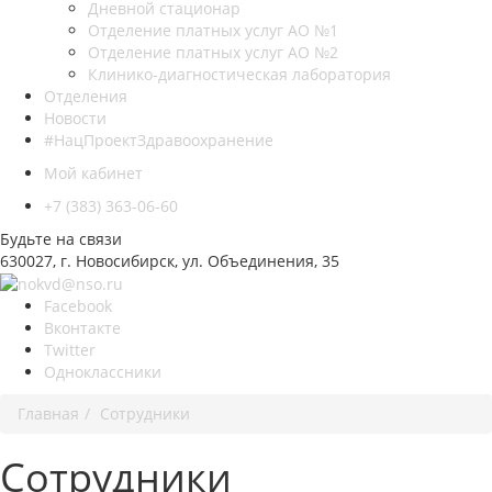
Дневной стационар
Отделение платных услуг АО №1
Отделение платных услуг АО №2
Клинико-диагностическая лаборатория
Отделения
Новости
#НацПроектЗдравоохранение
Мой кабинет
+7 (383) 363-06-60
Будьте на связи
630027, г. Новосибирск, ул. Объединения, 35
Facebook
Вконтакте
Twitter
Одноклассники
Главная
Сотрудники
Сотрудники