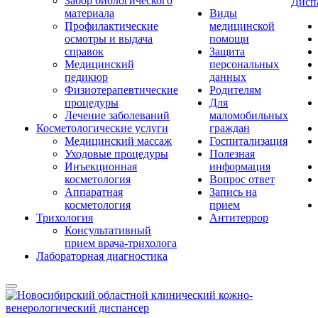
Забор биологического
Дисп
материала
Виды
Профилактические
медицинской
осмотры и выдача
помощи
справок
Защита
Медицинский
персональных
педикюр
данных
Физиотерапевтические
Родителям
процедуры
Для
Лечение заболеваний
маломобильных
Косметологические услуги
граждан
Медицинский массаж
Госпитализация
Уходовые процедуры
Полезная
Инъекционная
информация
косметология
Вопрос ответ
Аппаратная
Запись на
косметология
прием
Трихология
Антитеррор
Консультативный
прием врача-трихолога
Лабораторная диагностика