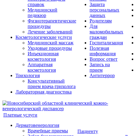
справок
Защита
Медицинский
персональных
педикюр
данных
Физиотерапевтические
Родителям
процедуры
Для
Лечение заболеваний
маломобильных
Косметологические услуги
граждан
Медицинский массаж
Госпитализация
Уходовые процедуры
Полезная
Инъекционная
информация
косметология
Вопрос ответ
Аппаратная
Запись на
косметология
прием
Трихология
Антитеррор
Консультативный
прием врача-трихолога
Лабораторная диагностика
Платные услуги
Дерматовенерология
Врачебные приемы
Пациенту