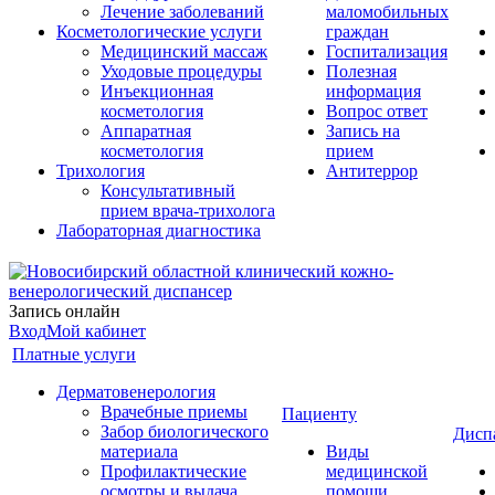
Лечение заболеваний
маломобильных
Косметологические услуги
граждан
Медицинский массаж
Госпитализация
Уходовые процедуры
Полезная
Инъекционная
информация
косметология
Вопрос ответ
Аппаратная
Запись на
косметология
прием
Трихология
Антитеррор
Консультативный
прием врача-трихолога
Лабораторная диагностика
Запись онлайн
Вход
Мой кабинет
Платные услуги
Дерматовенерология
Врачебные приемы
Пациенту
Забор биологического
Дисп
материала
Виды
Профилактические
медицинской
осмотры и выдача
помощи