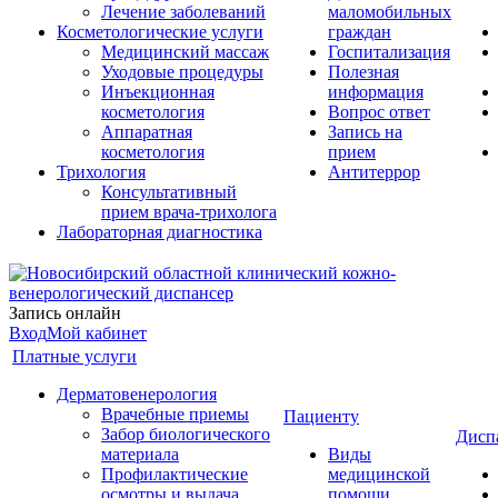
Лечение заболеваний
маломобильных
Косметологические услуги
граждан
Медицинский массаж
Госпитализация
Уходовые процедуры
Полезная
Инъекционная
информация
косметология
Вопрос ответ
Аппаратная
Запись на
косметология
прием
Трихология
Антитеррор
Консультативный
прием врача-трихолога
Лабораторная диагностика
Запись онлайн
Вход
Мой кабинет
Платные услуги
Дерматовенерология
Врачебные приемы
Пациенту
Забор биологического
Дисп
материала
Виды
Профилактические
медицинской
осмотры и выдача
помощи