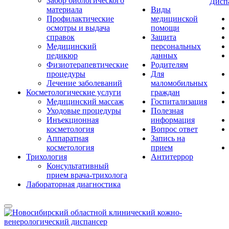
Забор биологического
Дисп
материала
Виды
Профилактические
медицинской
осмотры и выдача
помощи
справок
Защита
Медицинский
персональных
педикюр
данных
Физиотерапевтические
Родителям
процедуры
Для
Лечение заболеваний
маломобильных
Косметологические услуги
граждан
Медицинский массаж
Госпитализация
Уходовые процедуры
Полезная
Инъекционная
информация
косметология
Вопрос ответ
Аппаратная
Запись на
косметология
прием
Трихология
Антитеррор
Консультативный
прием врача-трихолога
Лабораторная диагностика