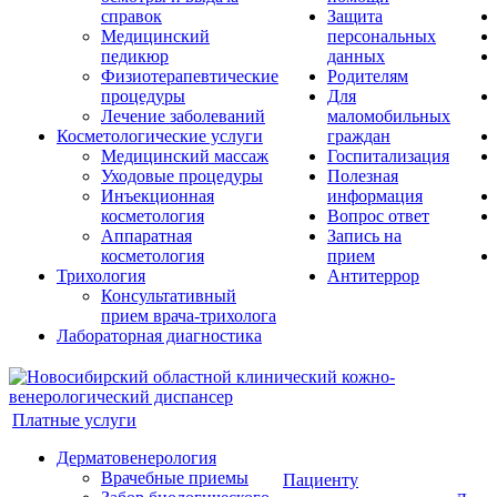
справок
Защита
Медицинский
персональных
педикюр
данных
Физиотерапевтические
Родителям
процедуры
Для
Лечение заболеваний
маломобильных
Косметологические услуги
граждан
Медицинский массаж
Госпитализация
Уходовые процедуры
Полезная
Инъекционная
информация
косметология
Вопрос ответ
Аппаратная
Запись на
косметология
прием
Трихология
Антитеррор
Консультативный
прием врача-трихолога
Лабораторная диагностика
Платные услуги
Дерматовенерология
Врачебные приемы
Пациенту