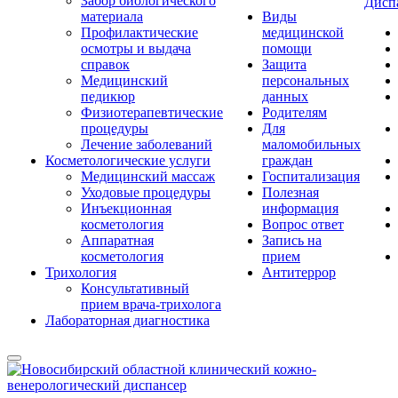
Забор биологического
Дисп
материала
Виды
Профилактические
медицинской
осмотры и выдача
помощи
справок
Защита
Медицинский
персональных
педикюр
данных
Физиотерапевтические
Родителям
процедуры
Для
Лечение заболеваний
маломобильных
Косметологические услуги
граждан
Медицинский массаж
Госпитализация
Уходовые процедуры
Полезная
Инъекционная
информация
косметология
Вопрос ответ
Аппаратная
Запись на
косметология
прием
Трихология
Антитеррор
Консультативный
прием врача-трихолога
Лабораторная диагностика