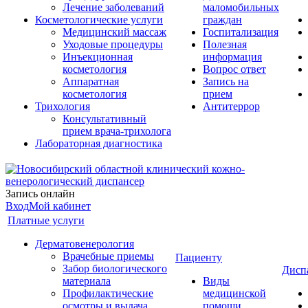
Лечение заболеваний
маломобильных
Косметологические услуги
граждан
Медицинский массаж
Госпитализация
Уходовые процедуры
Полезная
Инъекционная
информация
косметология
Вопрос ответ
Аппаратная
Запись на
косметология
прием
Трихология
Антитеррор
Консультативный
прием врача-трихолога
Лабораторная диагностика
Запись онлайн
Вход
Мой кабинет
Платные услуги
Дерматовенерология
Врачебные приемы
Пациенту
Забор биологического
Дисп
материала
Виды
Профилактические
медицинской
осмотры и выдача
помощи