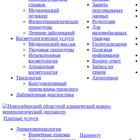
справок
Защита
Медицинский
персональных
педикюр
данных
Физиотерапевтические
Родителям
процедуры
Для
Лечение заболеваний
маломобильных
Косметологические услуги
граждан
Медицинский массаж
Госпитализация
Уходовые процедуры
Полезная
Инъекционная
информация
косметология
Вопрос ответ
Аппаратная
Запись на
косметология
прием
Трихология
Антитеррор
Консультативный
прием врача-трихолога
Лабораторная диагностика
Платные услуги
Дерматовенерология
Врачебные приемы
Пациенту