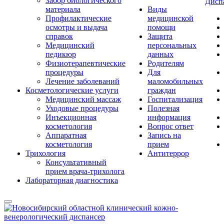
Забор биологического
Дисп
материала
Виды
Профилактические
медицинской
осмотры и выдача
помощи
справок
Защита
Медицинский
персональных
педикюр
данных
Физиотерапевтические
Родителям
процедуры
Для
Лечение заболеваний
маломобильных
Косметологические услуги
граждан
Медицинский массаж
Госпитализация
Уходовые процедуры
Полезная
Инъекционная
информация
косметология
Вопрос ответ
Аппаратная
Запись на
косметология
прием
Трихология
Антитеррор
Консультативный
прием врача-трихолога
Лабораторная диагностика