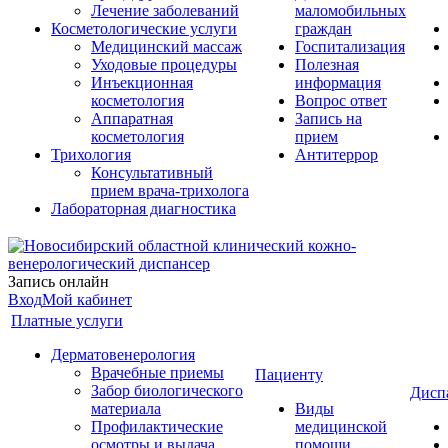
Лечение заболеваний
маломобильных
Косметологические услуги
граждан
Медицинский массаж
Госпитализация
Уходовые процедуры
Полезная
Инъекционная
информация
косметология
Вопрос ответ
Аппаратная
Запись на
косметология
прием
Трихология
Антитеррор
Консультативный
прием врача-трихолога
Лабораторная диагностика
Запись онлайн
Вход
Мой кабинет
Платные услуги
Дерматовенерология
Врачебные приемы
Пациенту
Забор биологического
Дисп
материала
Виды
Профилактические
медицинской
осмотры и выдача
помощи