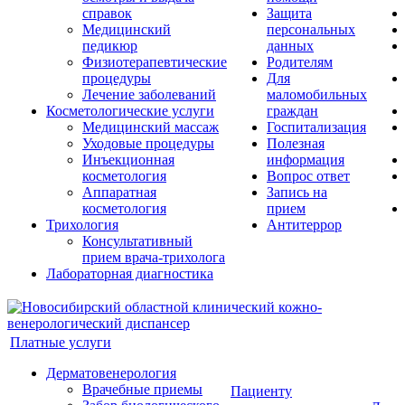
справок
Защита
Медицинский
персональных
педикюр
данных
Физиотерапевтические
Родителям
процедуры
Для
Лечение заболеваний
маломобильных
Косметологические услуги
граждан
Медицинский массаж
Госпитализация
Уходовые процедуры
Полезная
Инъекционная
информация
косметология
Вопрос ответ
Аппаратная
Запись на
косметология
прием
Трихология
Антитеррор
Консультативный
прием врача-трихолога
Лабораторная диагностика
Платные услуги
Дерматовенерология
Врачебные приемы
Пациенту