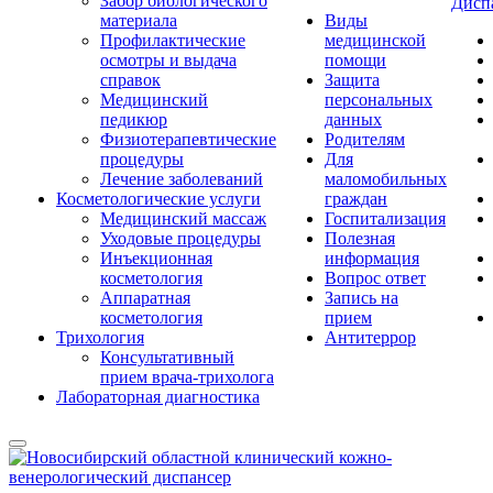
Забор биологического
Дисп
материала
Виды
Профилактические
медицинской
осмотры и выдача
помощи
справок
Защита
Медицинский
персональных
педикюр
данных
Физиотерапевтические
Родителям
процедуры
Для
Лечение заболеваний
маломобильных
Косметологические услуги
граждан
Медицинский массаж
Госпитализация
Уходовые процедуры
Полезная
Инъекционная
информация
косметология
Вопрос ответ
Аппаратная
Запись на
косметология
прием
Трихология
Антитеррор
Консультативный
прием врача-трихолога
Лабораторная диагностика