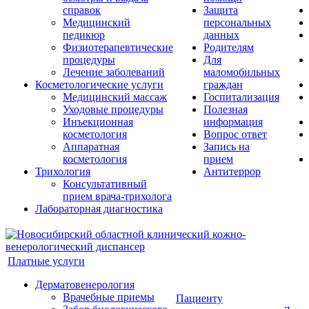
справок
Защита
Медицинский
персональных
педикюр
данных
Физиотерапевтические
Родителям
процедуры
Для
Лечение заболеваний
маломобильных
Косметологические услуги
граждан
Медицинский массаж
Госпитализация
Уходовые процедуры
Полезная
Инъекционная
информация
косметология
Вопрос ответ
Аппаратная
Запись на
косметология
прием
Трихология
Антитеррор
Консультативный
прием врача-трихолога
Лабораторная диагностика
Платные услуги
Дерматовенерология
Врачебные приемы
Пациенту