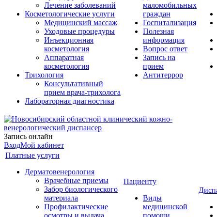
Лечение заболеваний
маломобильных
Косметологические услуги
граждан
Медицинский массаж
Госпитализация
Уходовые процедуры
Полезная
Инъекционная
информация
косметология
Вопрос ответ
Аппаратная
Запись на
косметология
прием
Трихология
Антитеррор
Консультативный
прием врача-трихолога
Лабораторная диагностика
Запись онлайн
Вход
Мой кабинет
Платные услуги
Дерматовенерология
Врачебные приемы
Пациенту
Забор биологического
Дисп
материала
Виды
Профилактические
медицинской
осмотры и выдача
помощи