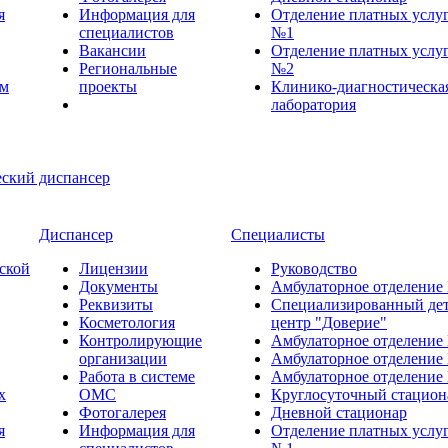
я
Информация для
Отделение платных услу
специалистов
№1
Вакансии
Отделение платных услу
Региональные
№2
ем
проекты
Клинико-диагностическа
лаборатория
Диспансер
Специалисты
ской
Лицензии
Руководство
Документы
Амбулаторное отделение
Реквизиты
Специализированный де
Косметология
центр "Доверие"
Контролирующие
Амбулаторное отделение
организации
Амбулаторное отделение
Работа в системе
Амбулаторное отделение
х
ОМС
Круглосуточный стацион
Фотогалерея
Дневной стационар
я
Информация для
Отделение платных услу