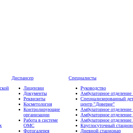
Диспансер
Специалисты
ской
Лицензии
Руководство
Документы
Амбулаторное отделение
Реквизиты
Специализированный де
Косметология
центр "Доверие"
Контролирующие
Амбулаторное отделение
организации
Амбулаторное отделение
Работа в системе
Амбулаторное отделение
х
ОМС
Круглосуточный стацион
Фотогалерея
Дневной стационар