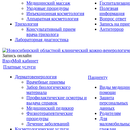
Медицинский массаж
Госпитализаци
Уходовые процедуры
Полезная
Инъекционная косметология
информация
Аппаратная косметология
Вопрос ответ
Трихология
Запись на при
Консультативный прием
Антитеррор
врача-трихолога
Лабораторная диагностика
Запись онлайн
Вход
Мой кабинет
Платные услуги
Дерматовенерология
Пациенту
Врачебные приемы
Забор биологического
Виды медицин
материала
помощи
Профилактические осмотры и
Защита
выдача справок
персональных
Медицинский педикюр
данных
Физиотерапевтические
Родителям
процедуры
Для
Лечение заболеваний
маломобильны
Косметологические услуги
граждан