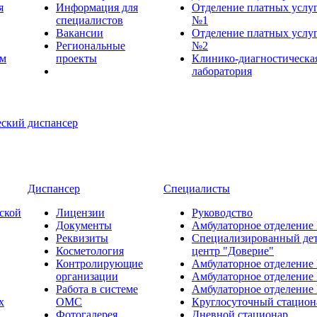
я
Информация для
Отделение платных услу
специалистов
№1
Вакансии
Отделение платных услу
Региональные
№2
ем
проекты
Клинико-диагностическа
лаборатория
Диспансер
Специалисты
ской
Лицензии
Руководство
Документы
Амбулаторное отделение
Реквизиты
Специализированный де
Косметология
центр "Доверие"
Контролирующие
Амбулаторное отделение
организации
Амбулаторное отделение
Работа в системе
Амбулаторное отделение
х
ОМС
Круглосуточный стацион
Фотогалерея
Дневной стационар