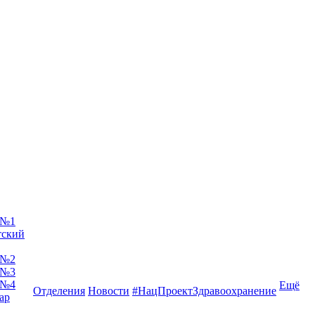
 №1
тский
 №2
 №3
 №4
Ещё
Отделения
Новости
#НацПроектЗдравоохранение
ар