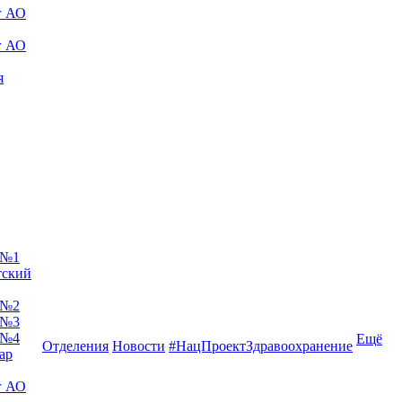
г АО
г АО
я
 №1
тский
 №2
 №3
 №4
Ещё
Отделения
Новости
#НацПроектЗдравоохранение
ар
г АО