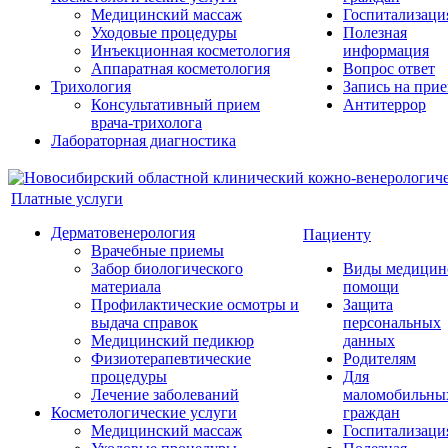
Медицинский массаж
Госпитализаци
Уходовые процедуры
Полезная
Инъекционная косметология
информация
Аппаратная косметология
Вопрос ответ
Трихология
Запись на при
Консультативный прием
Антитеррор
врача-трихолога
Лабораторная диагностика
Платные услуги
Дерматовенерология
Пациенту
Врачебные приемы
Забор биологического
Виды медицин
материала
помощи
Профилактические осмотры и
Защита
выдача справок
персональных
Медицинский педикюр
данных
Физиотерапевтические
Родителям
процедуры
Для
Лечение заболеваний
маломобильны
Косметологические услуги
граждан
Медицинский массаж
Госпитализаци