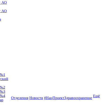
г АО
г АО
я
 №1
тский
 №2
 №3
 №4
Ещё
Отделения
Новости
#НацПроектЗдравоохранение
ар