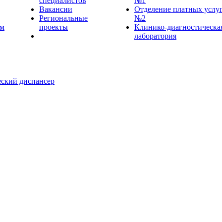
специалистов
№1
Вакансии
Отделение платных услу
Региональные
№2
ем
проекты
Клинико-диагностическа
лаборатория