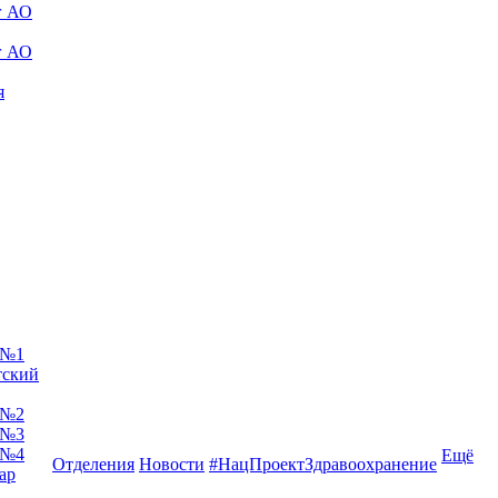
г АО
г АО
я
 №1
тский
 №2
 №3
 №4
Ещё
Отделения
Новости
#НацПроектЗдравоохранение
ар