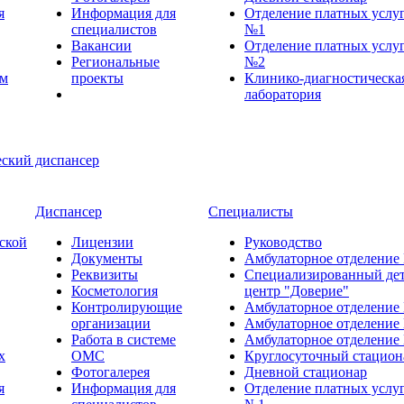
я
Информация для
Отделение платных услу
специалистов
№1
Вакансии
Отделение платных услу
Региональные
№2
ем
проекты
Клинико-диагностическа
лаборатория
Диспансер
Специалисты
ской
Лицензии
Руководство
Документы
Амбулаторное отделение
Реквизиты
Специализированный де
Косметология
центр "Доверие"
Контролирующие
Амбулаторное отделение
организации
Амбулаторное отделение
Работа в системе
Амбулаторное отделение
х
ОМС
Круглосуточный стацион
Фотогалерея
Дневной стационар
я
Информация для
Отделение платных услу