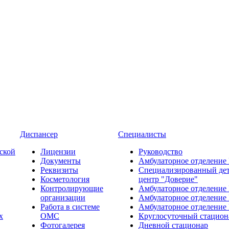
Диспансер
Специалисты
ской
Лицензии
Руководство
Документы
Амбулаторное отделение
Реквизиты
Специализированный де
Косметология
центр "Доверие"
Контролирующие
Амбулаторное отделение
организации
Амбулаторное отделение
Работа в системе
Амбулаторное отделение
х
ОМС
Круглосуточный стацион
Фотогалерея
Дневной стационар