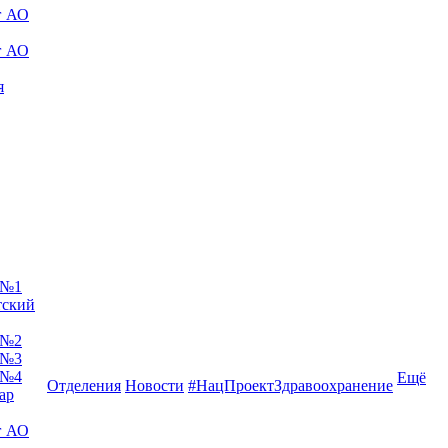
г АО
г АО
я
 №1
тский
 №2
 №3
 №4
Ещё
Отделения
Новости
#НацПроектЗдравоохранение
ар
г АО