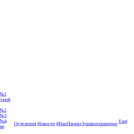
 №1
тский
 №2
 №3
 №4
Ещё
Отделения
Новости
#НацПроектЗдравоохранение
ар