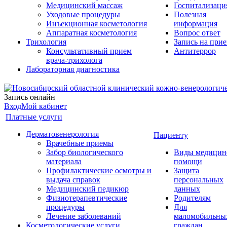
Медицинский массаж
Госпитализаци
Уходовые процедуры
Полезная
Инъекционная косметология
информация
Аппаратная косметология
Вопрос ответ
Трихология
Запись на при
Консультативный прием
Антитеррор
врача-трихолога
Лабораторная диагностика
Запись онлайн
Вход
Мой кабинет
Платные услуги
Дерматовенерология
Пациенту
Врачебные приемы
Забор биологического
Виды медицин
материала
помощи
Профилактические осмотры и
Защита
выдача справок
персональных
Медицинский педикюр
данных
Физиотерапевтические
Родителям
процедуры
Для
Лечение заболеваний
маломобильны
Косметологические услуги
граждан