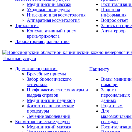
Медицинский массаж
Госпитализаци
Уходовые процедуры
Полезная
Инъекционная косметология
информация
Аппаратная косметология
Вопрос ответ
Трихология
Запись на при
Консультативный прием
Антитеррор
врача-трихолога
Лабораторная диагностика
Платные услуги
Дерматовенерология
Пациенту
Врачебные приемы
Забор биологического
Виды медицин
материала
помощи
Профилактические осмотры и
Защита
выдача справок
персональных
Медицинский педикюр
данных
Физиотерапевтические
Родителям
процедуры
Для
Лечение заболеваний
маломобильны
Косметологические услуги
граждан
Медицинский массаж
Госпитализаци