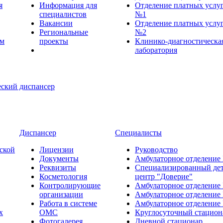
я
Информация для
Отделение платных услу
специалистов
№1
Вакансии
Отделение платных услу
Региональные
№2
ем
проекты
Клинико-диагностическа
лаборатория
Диспансер
Специалисты
ской
Лицензии
Руководство
Документы
Амбулаторное отделение
Реквизиты
Специализированный де
Косметология
центр "Доверие"
Контролирующие
Амбулаторное отделение
организации
Амбулаторное отделение
Работа в системе
Амбулаторное отделение
х
ОМС
Круглосуточный стацион
Фотогалерея
Дневной стационар