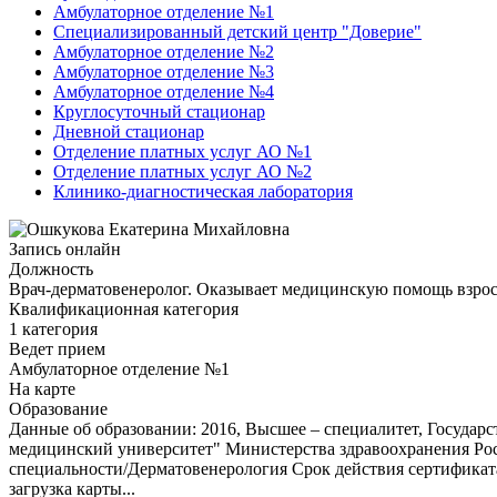
Амбулаторное отделение №1
Специализированный детский центр "Доверие"
Амбулаторное отделение №2
Амбулаторное отделение №3
Амбулаторное отделение №4
Круглосуточный стационар
Дневной стационар
Отделение платных услуг АО №1
Отделение платных услуг АО №2
Клинико-диагностическая лаборатория
Запись онлайн
Должность
Врач-дерматовенеролог. Оказывает медицинскую помощь взрос
Квалификационная категория
1 категория
Ведет прием
Амбулаторное отделение №1
На карте
Образование
Данные об образовании: 2016, Высшее – специалитет, Госуда
медицинский университет" Министерства здравоохранения Рос
специальности/Дерматовенерология Срок действия сертификата
загрузка карты...