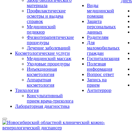
Забор биологического
Дисп
материала
Виды
Профилактические
медицинской
осмотры и выдача
помощи
справок
Защита
Медицинский
персональных
педикюр
данных
Физиотерапевтические
Родителям
процедуры
Для
Лечение заболеваний
маломобильных
Косметологические услуги
граждан
Медицинский массаж
Госпитализация
Уходовые процедуры
Полезная
Инъекционная
информация
косметология
Вопрос ответ
Аппаратная
Запись на
косметология
прием
Трихология
Антитеррор
Консультативный
прием врача-трихолога
Лабораторная диагностика