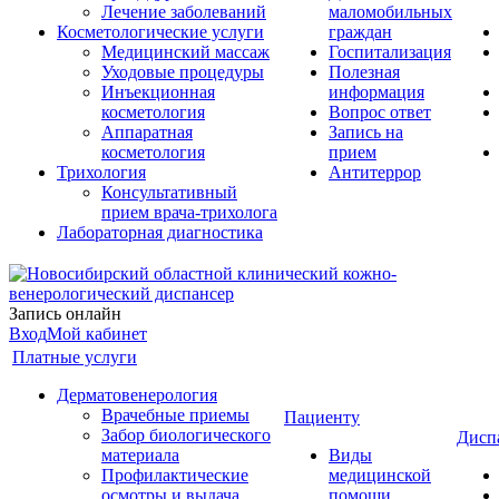
Лечение заболеваний
маломобильных
Косметологические услуги
граждан
Медицинский массаж
Госпитализация
Уходовые процедуры
Полезная
Инъекционная
информация
косметология
Вопрос ответ
Аппаратная
Запись на
косметология
прием
Трихология
Антитеррор
Консультативный
прием врача-трихолога
Лабораторная диагностика
Запись онлайн
Вход
Мой кабинет
Платные услуги
Дерматовенерология
Врачебные приемы
Пациенту
Забор биологического
Дисп
материала
Виды
Профилактические
медицинской
осмотры и выдача
помощи