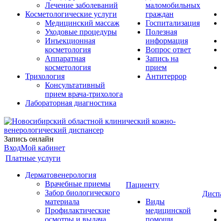
Лечение заболеваний
маломобильных
Косметологические услуги
граждан
Медицинский массаж
Госпитализация
Уходовые процедуры
Полезная
Инъекционная
информация
косметология
Вопрос ответ
Аппаратная
Запись на
косметология
прием
Трихология
Антитеррор
Консультативный
прием врача-трихолога
Лабораторная диагностика
Запись онлайн
Вход
Мой кабинет
Платные услуги
Дерматовенерология
Врачебные приемы
Пациенту
Забор биологического
Дисп
материала
Виды
Профилактические
медицинской
осмотры и выдача
помощи