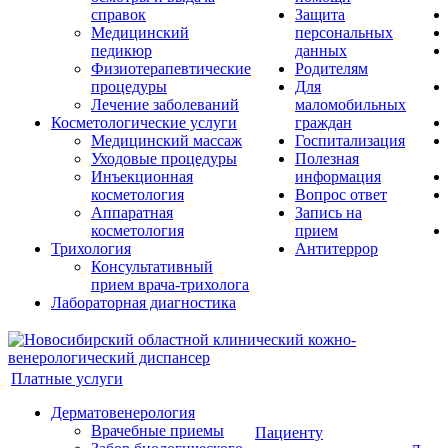
справок
Защита
Медицинский
персональных
педикюр
данных
Физиотерапевтические
Родителям
процедуры
Для
Лечение заболеваний
маломобильных
Косметологические услуги
граждан
Медицинский массаж
Госпитализация
Уходовые процедуры
Полезная
Инъекционная
информация
косметология
Вопрос ответ
Аппаратная
Запись на
косметология
прием
Трихология
Антитеррор
Консультативный
прием врача-трихолога
Лабораторная диагностика
Платные услуги
Дерматовенерология
Врачебные приемы
Пациенту