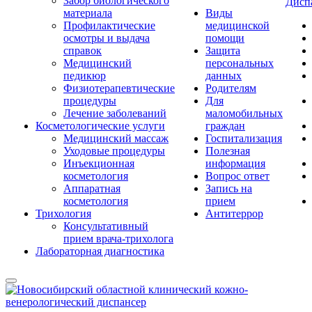
Забор биологического
Дисп
материала
Виды
Профилактические
медицинской
осмотры и выдача
помощи
справок
Защита
Медицинский
персональных
педикюр
данных
Физиотерапевтические
Родителям
процедуры
Для
Лечение заболеваний
маломобильных
Косметологические услуги
граждан
Медицинский массаж
Госпитализация
Уходовые процедуры
Полезная
Инъекционная
информация
косметология
Вопрос ответ
Аппаратная
Запись на
косметология
прием
Трихология
Антитеррор
Консультативный
прием врача-трихолога
Лабораторная диагностика