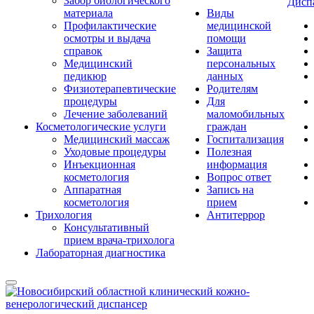
Забор биологического
Дисп
материала
Виды
Профилактические
медицинской
осмотры и выдача
помощи
справок
Защита
Медицинский
персональных
педикюр
данных
Физиотерапевтические
Родителям
процедуры
Для
Лечение заболеваний
маломобильных
Косметологические услуги
граждан
Медицинский массаж
Госпитализация
Уходовые процедуры
Полезная
Инъекционная
информация
косметология
Вопрос ответ
Аппаратная
Запись на
косметология
прием
Трихология
Антитеррор
Консультативный
прием врача-трихолога
Лабораторная диагностика