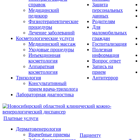
справок
Защита
Медицинский
персональных
педикюр
данных
Физиотерапевтические
Родителям
процедуры
Для
Лечение заболеваний
маломобильных
Косметологические услуги
граждан
Медицинский массаж
Госпитализация
Уходовые процедуры
Полезная
Инъекционная
информация
косметология
Вопрос ответ
Аппаратная
Запись на
косметология
прием
Трихология
Антитеррор
Консультативный
прием врача-трихолога
Лабораторная диагностика
Платные услуги
Дерматовенерология
Врачебные приемы
Пациенту