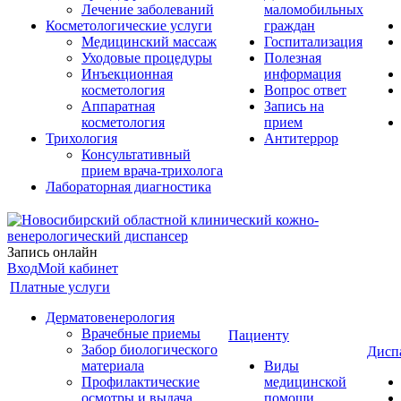
Лечение заболеваний
маломобильных
Косметологические услуги
граждан
Медицинский массаж
Госпитализация
Уходовые процедуры
Полезная
Инъекционная
информация
косметология
Вопрос ответ
Аппаратная
Запись на
косметология
прием
Трихология
Антитеррор
Консультативный
прием врача-трихолога
Лабораторная диагностика
Запись онлайн
Вход
Мой кабинет
Платные услуги
Дерматовенерология
Врачебные приемы
Пациенту
Забор биологического
Дисп
материала
Виды
Профилактические
медицинской
осмотры и выдача
помощи