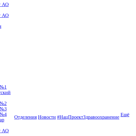
г АО
г АО
я
 №1
тский
 №2
 №3
 №4
Ещё
Отделения
Новости
#НацПроектЗдравоохранение
ар
г АО