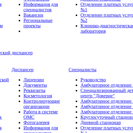
я
Информация для
Отделение платных услу
специалистов
№1
Вакансии
Отделение платных услу
Региональные
№2
ем
проекты
Клинико-диагностическа
лаборатория
Диспансер
Специалисты
ской
Лицензии
Руководство
Документы
Амбулаторное отделение
Реквизиты
Специализированный де
Косметология
центр "Доверие"
Контролирующие
Амбулаторное отделение
организации
Амбулаторное отделение
Работа в системе
Амбулаторное отделение
х
ОМС
Круглосуточный стацион
Фотогалерея
Дневной стационар
я
Информация для
Отделение платных услу