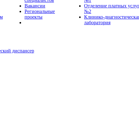
специалистов
№1
Вакансии
Отделение платных услу
Региональные
№2
ем
проекты
Клинико-диагностическа
лаборатория