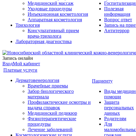
Медицинский массаж
Госпитализаци
Уходовые процедуры
Полезная
Инъекционная косметология
информация
Аппаратная косметология
Вопрос ответ
Трихология
Запись на при
Консультативный прием
Антитеррор
врача-трихолога
Лабораторная диагностика
Запись онлайн
Вход
Мой кабинет
Платные услуги
Дерматовенерология
Пациенту
Врачебные приемы
Забор биологического
Виды медицин
материала
помощи
Профилактические осмотры и
Защита
выдача справок
персональных
Медицинский педикюр
данных
Физиотерапевтические
Родителям
процедуры
Для
Лечение заболеваний
маломобильны
Косметологические услуги
граждан