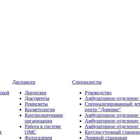
Диспансер
Специалисты
ской
Лицензии
Руководство
Документы
Амбулаторное отделение
Реквизиты
Специализированный де
Косметология
центр "Доверие"
Контролирующие
Амбулаторное отделение
организации
Амбулаторное отделение
Работа в системе
Амбулаторное отделение
х
ОМС
Круглосуточный стацион
Фотогалерея
Дневной стационар