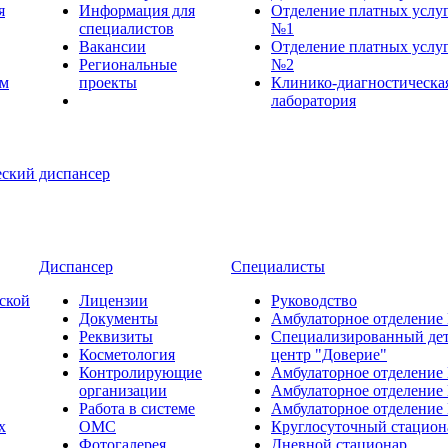
я
Информация для
Отделение платных услу
специалистов
№1
Вакансии
Отделение платных услу
Региональные
№2
ем
проекты
Клинико-диагностическа
лаборатория
Диспансер
Специалисты
ской
Лицензии
Руководство
Документы
Амбулаторное отделение
Реквизиты
Специализированный де
Косметология
центр "Доверие"
Контролирующие
Амбулаторное отделение
организации
Амбулаторное отделение
Работа в системе
Амбулаторное отделение
х
ОМС
Круглосуточный стацион
Фотогалерея
Дневной стационар