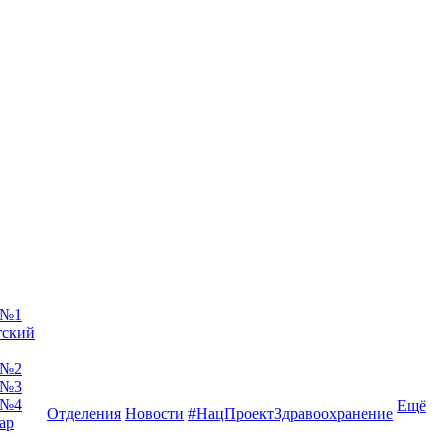
 №1
тский
 №2
 №3
 №4
Ещё
Отделения
Новости
#НацПроектЗдравоохранение
ар