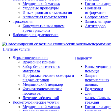
Медицинский массаж
Госпитализаци
Уходовые процедуры
Полезная
Инъекционная косметология
информация
Аппаратная косметология
Вопрос ответ
Трихология
Запись на при
Консультативный прием
Антитеррор
врача-трихолога
Лабораторная диагностика
Платные услуги
Дерматовенерология
Пациенту
Врачебные приемы
Забор биологического
Виды медицин
материала
помощи
Профилактические осмотры и
Защита
выдача справок
персональных
Медицинский педикюр
данных
Физиотерапевтические
Родителям
процедуры
Для
Лечение заболеваний
маломобильны
Косметологические услуги
граждан
Медицинский массаж
Госпитализаци