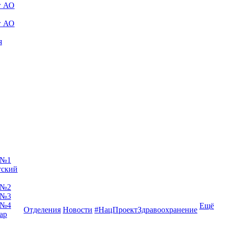
г АО
г АО
я
 №1
тский
 №2
 №3
 №4
Ещё
Отделения
Новости
#НацПроектЗдравоохранение
ар