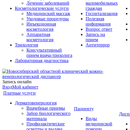
Лечение заболеваний
маломобильных
Косметологические услуги
граждан
Медицинский массаж
Госпитализация
Уходовые процедуры
Полезная
Инъекционная
информация
косметология
Вопрос ответ
Аппаратная
Запись на
косметология
прием
Трихология
Антитеррор
Консультативный
прием врача-трихолога
Лабораторная диагностика
Запись онлайн
Вход
Мой кабинет
Платные услуги
Дерматовенерология
Врачебные приемы
Пациенту
Забор биологического
Дисп
материала
Виды
Профилактические
медицинской
осмотры и выдача
помощи