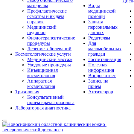
Забор биологического
Дисп
материала
Виды
Профилактические
медицинской
осмотры и выдача
помощи
справок
Защита
Медицинский
персональных
педикюр
данных
Физиотерапевтические
Родителям
процедуры
Для
Лечение заболеваний
маломобильных
Косметологические услуги
граждан
Медицинский массаж
Госпитализация
Уходовые процедуры
Полезная
Инъекционная
информация
косметология
Вопрос ответ
Аппаратная
Запись на
косметология
прием
Трихология
Антитеррор
Консультативный
прием врача-трихолога
Лабораторная диагностика