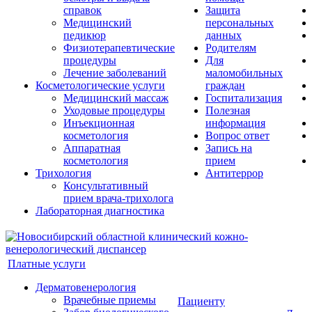
справок
Защита
Медицинский
персональных
педикюр
данных
Физиотерапевтические
Родителям
процедуры
Для
Лечение заболеваний
маломобильных
Косметологические услуги
граждан
Медицинский массаж
Госпитализация
Уходовые процедуры
Полезная
Инъекционная
информация
косметология
Вопрос ответ
Аппаратная
Запись на
косметология
прием
Трихология
Антитеррор
Консультативный
прием врача-трихолога
Лабораторная диагностика
Платные услуги
Дерматовенерология
Врачебные приемы
Пациенту