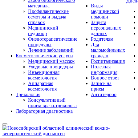
Забор биологического
Дисп
материала
Виды
Профилактические
медицинской
осмотры и выдача
помощи
справок
Защита
Медицинский
персональных
педикюр
данных
Физиотерапевтические
Родителям
процедуры
Для
Лечение заболеваний
маломобильных
Косметологические услуги
граждан
Медицинский массаж
Госпитализация
Уходовые процедуры
Полезная
Инъекционная
информация
косметология
Вопрос ответ
Аппаратная
Запись на
косметология
прием
Трихология
Антитеррор
Консультативный
прием врача-трихолога
Лабораторная диагностика