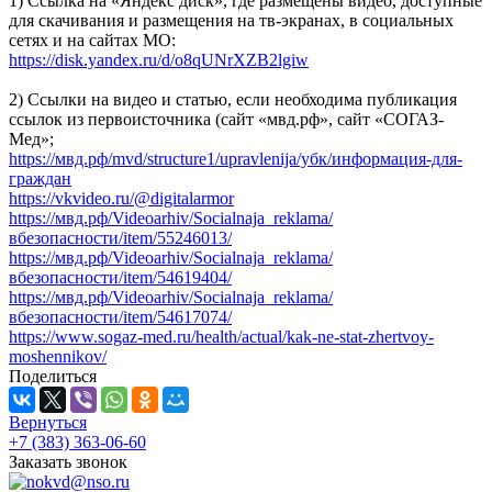
1) Ссылка на «Яндекс диск», где размещены видео, доступные
для скачивания и размещения на тв-экранах, в социальных
сетях и на сайтах МО:
https://disk.yandex.ru/d/o8qUNrXZB2lgiw
2) Ссылки на видео и статью, если необходима публикация
ссылок из первоисточника (сайт «мвд.рф», сайт «СОГАЗ-
Мед»;
https://мвд.рф/mvd/structure1/upravlenija/убк/информация-для-
граждан
https://vkvideo.ru/@digitalarmor
https://мвд.рф/Videoarhiv/Socialnaja_reklama/
вбезопасности/item/55246013/
https://мвд.рф/Videoarhiv/Socialnaja_reklama/
вбезопасности/item/54619404/
https://мвд.рф/Videoarhiv/Socialnaja_reklama/
вбезопасности/item/54617074/
https://www.sogaz-med.ru/health/actual/kak-ne-stat-zhertvoy-
moshennikov/
Поделиться
Вернуться
+7 (383) 363-06-60
Заказать звонок