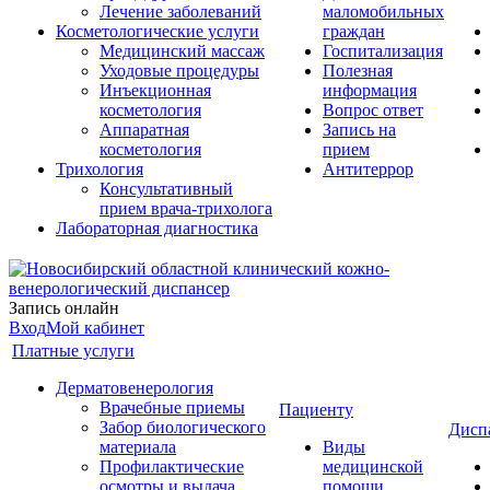
Лечение заболеваний
маломобильных
Косметологические услуги
граждан
Медицинский массаж
Госпитализация
Уходовые процедуры
Полезная
Инъекционная
информация
косметология
Вопрос ответ
Аппаратная
Запись на
косметология
прием
Трихология
Антитеррор
Консультативный
прием врача-трихолога
Лабораторная диагностика
Запись онлайн
Вход
Мой кабинет
Платные услуги
Дерматовенерология
Врачебные приемы
Пациенту
Забор биологического
Дисп
материала
Виды
Профилактические
медицинской
осмотры и выдача
помощи