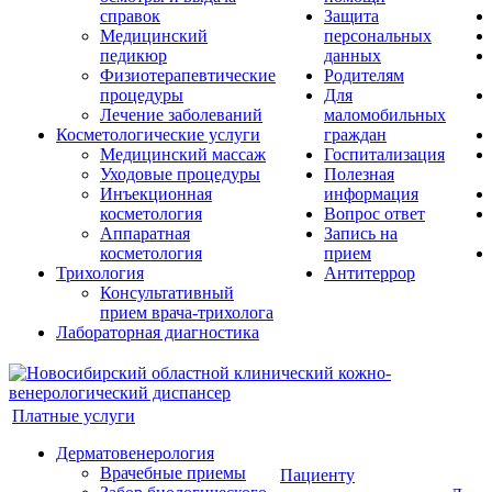
справок
Защита
Медицинский
персональных
педикюр
данных
Физиотерапевтические
Родителям
процедуры
Для
Лечение заболеваний
маломобильных
Косметологические услуги
граждан
Медицинский массаж
Госпитализация
Уходовые процедуры
Полезная
Инъекционная
информация
косметология
Вопрос ответ
Аппаратная
Запись на
косметология
прием
Трихология
Антитеррор
Консультативный
прием врача-трихолога
Лабораторная диагностика
Платные услуги
Дерматовенерология
Врачебные приемы
Пациенту