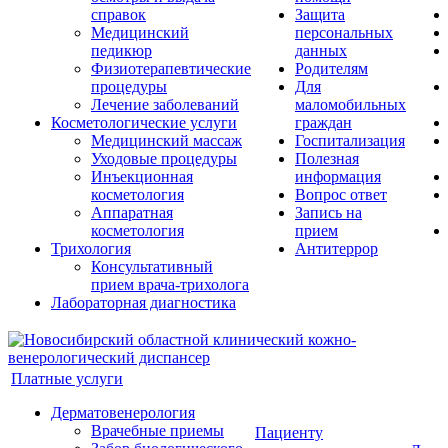
справок
Защита
Медицинский
персональных
педикюр
данных
Физиотерапевтические
Родителям
процедуры
Для
Лечение заболеваний
маломобильных
Косметологические услуги
граждан
Медицинский массаж
Госпитализация
Уходовые процедуры
Полезная
Инъекционная
информация
косметология
Вопрос ответ
Аппаратная
Запись на
косметология
прием
Трихология
Антитеррор
Консультативный
прием врача-трихолога
Лабораторная диагностика
Платные услуги
Дерматовенерология
Врачебные приемы
Пациенту