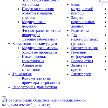
Забор биологического
Дисп
материала
Виды
Профилактические
медицинской
осмотры и выдача
помощи
справок
Защита
Медицинский
персональных
педикюр
данных
Физиотерапевтические
Родителям
процедуры
Для
Лечение заболеваний
маломобильных
Косметологические услуги
граждан
Медицинский массаж
Госпитализация
Уходовые процедуры
Полезная
Инъекционная
информация
косметология
Вопрос ответ
Аппаратная
Запись на
косметология
прием
Трихология
Антитеррор
Консультативный
прием врача-трихолога
Лабораторная диагностика