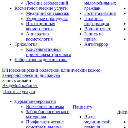
Лечение заболеваний
маломобильных
Косметологические услуги
граждан
Медицинский массаж
Госпитализация
Уходовые процедуры
Полезная
Инъекционная
информация
косметология
Вопрос ответ
Аппаратная
Запись на
косметология
прием
Трихология
Антитеррор
Консультативный
прием врача-трихолога
Лабораторная диагностика
Запись онлайн
Вход
Мой кабинет
Платные услуги
Дерматовенерология
Врачебные приемы
Пациенту
Забор биологического
Дисп
материала
Виды
Профилактические
медицинской
осмотры и выдача
помощи