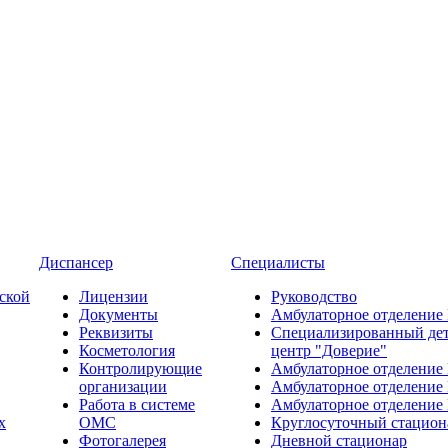
Диспансер
Специалисты
ской
Лицензии
Руководство
Документы
Амбулаторное отделение
Реквизиты
Специализированный де
Косметология
центр "Доверие"
Контролирующие
Амбулаторное отделение
организации
Амбулаторное отделение
Работа в системе
Амбулаторное отделение
х
ОМС
Круглосуточный стацион
Фотогалерея
Дневной стационар