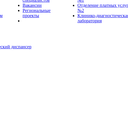
специалистов
№1
Вакансии
Отделение платных услу
Региональные
№2
ем
проекты
Клинико-диагностическа
лаборатория