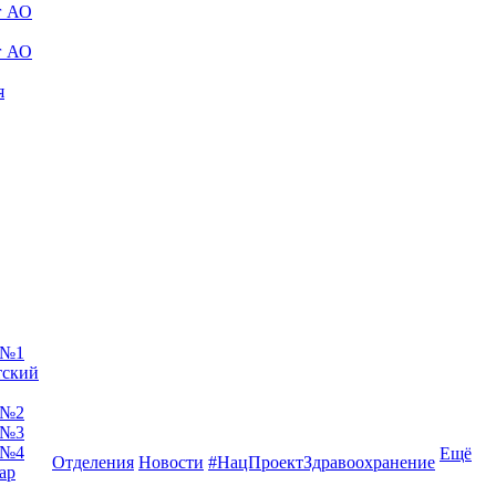
г АО
г АО
я
 №1
тский
 №2
 №3
 №4
Ещё
Отделения
Новости
#НацПроектЗдравоохранение
ар