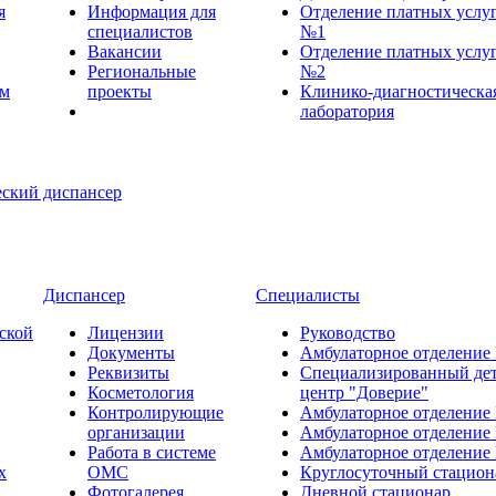
я
Информация для
Отделение платных услу
специалистов
№1
Вакансии
Отделение платных услу
Региональные
№2
ем
проекты
Клинико-диагностическа
лаборатория
Диспансер
Специалисты
ской
Лицензии
Руководство
Документы
Амбулаторное отделение
Реквизиты
Специализированный де
Косметология
центр "Доверие"
Контролирующие
Амбулаторное отделение
организации
Амбулаторное отделение
Работа в системе
Амбулаторное отделение
х
ОМС
Круглосуточный стацион
Фотогалерея
Дневной стационар