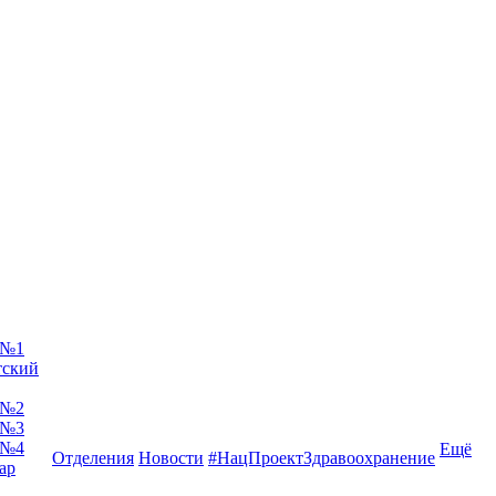
 №1
тский
 №2
 №3
 №4
Ещё
Отделения
Новости
#НацПроектЗдравоохранение
ар