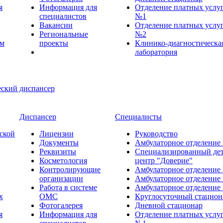
я
Информация для
Отделение платных услу
специалистов
№1
Вакансии
Отделение платных услу
Региональные
№2
ем
проекты
Клинико-диагностическа
лаборатория
Диспансер
Специалисты
ской
Лицензии
Руководство
Документы
Амбулаторное отделение
Реквизиты
Специализированный де
Косметология
центр "Доверие"
Контролирующие
Амбулаторное отделение
организации
Амбулаторное отделение
Работа в системе
Амбулаторное отделение
х
ОМС
Круглосуточный стацион
Фотогалерея
Дневной стационар
я
Информация для
Отделение платных услу