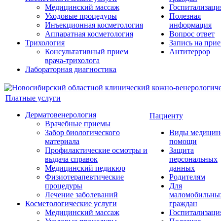
Медицинский массаж
Госпитализаци
Уходовые процедуры
Полезная
Инъекционная косметология
информация
Аппаратная косметология
Вопрос ответ
Трихология
Запись на при
Консультативный прием
Антитеррор
врача-трихолога
Лабораторная диагностика
Платные услуги
Дерматовенерология
Пациенту
Врачебные приемы
Забор биологического
Виды медицин
материала
помощи
Профилактические осмотры и
Защита
выдача справок
персональных
Медицинский педикюр
данных
Физиотерапевтические
Родителям
процедуры
Для
Лечение заболеваний
маломобильны
Косметологические услуги
граждан
Медицинский массаж
Госпитализаци