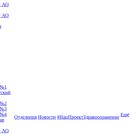
г АО
г АО
я
 №1
тский
 №2
 №3
 №4
Ещё
Отделения
Новости
#НацПроектЗдравоохранение
ар
г АО