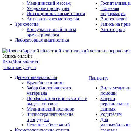
Медицинский массаж
Госпитализаци
Уходовые процедуры
Полезная
Инъекционная косметология
информация
Аппаратная косметология
Вопрос ответ
Трихология
Запись на при
Консультативный прием
Антитеррор
врача-трихолога
Лабораторная диагностика
Запись онлайн
Вход
Мой кабинет
Платные услуги
Дерматовенерология
Пациенту
Врачебные приемы
Забор биологического
Виды медицин
материала
помощи
Профилактические осмотры и
Защита
выдача справок
персональных
Медицинский педикюр
данных
Физиотерапевтические
Родителям
процедуры
Для
Лечение заболеваний
маломобильны
Косметологические услуги
граждан