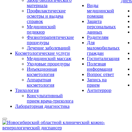
Забор биологического
Дисп
материала
Виды
Профилактические
медицинской
осмотры и выдача
помощи
справок
Защита
Медицинский
персональных
педикюр
данных
Физиотерапевтические
Родителям
процедуры
Для
Лечение заболеваний
маломобильных
Косметологические услуги
граждан
Медицинский массаж
Госпитализация
Уходовые процедуры
Полезная
Инъекционная
информация
косметология
Вопрос ответ
Аппаратная
Запись на
косметология
прием
Трихология
Антитеррор
Консультативный
прием врача-трихолога
Лабораторная диагностика