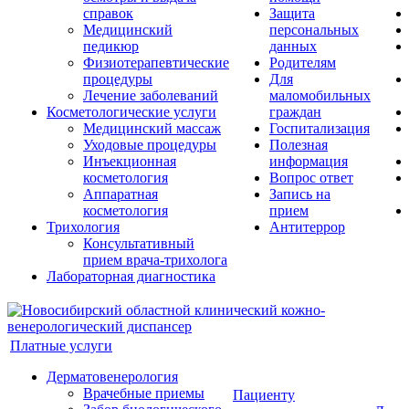
справок
Защита
Медицинский
персональных
педикюр
данных
Физиотерапевтические
Родителям
процедуры
Для
Лечение заболеваний
маломобильных
Косметологические услуги
граждан
Медицинский массаж
Госпитализация
Уходовые процедуры
Полезная
Инъекционная
информация
косметология
Вопрос ответ
Аппаратная
Запись на
косметология
прием
Трихология
Антитеррор
Консультативный
прием врача-трихолога
Лабораторная диагностика
Платные услуги
Дерматовенерология
Врачебные приемы
Пациенту