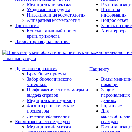
Медицинский массаж
Госпитализаци
Уходовые процедуры
Полезная
Инъекционная косметология
информация
Аппаратная косметология
Вопрос ответ
Трихология
Запись на при
Консультативный прием
Антитеррор
врача-трихолога
Лабораторная диагностика
Платные услуги
Дерматовенерология
Пациенту
Врачебные приемы
Забор биологического
Виды медицин
материала
помощи
Профилактические осмотры и
Защита
выдача справок
персональных
Медицинский педикюр
данных
Физиотерапевтические
Родителям
процедуры
Для
Лечение заболеваний
маломобильны
Косметологические услуги
граждан
Медицинский массаж
Госпитализаци