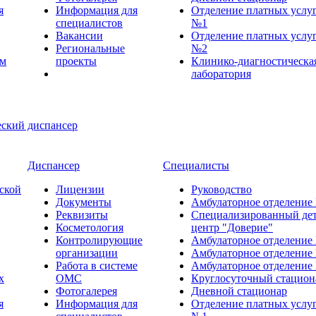
я
Информация для
Отделение платных услу
специалистов
№1
Вакансии
Отделение платных услу
Региональные
№2
ем
проекты
Клинико-диагностическа
лаборатория
Диспансер
Специалисты
ской
Лицензии
Руководство
Документы
Амбулаторное отделение
Реквизиты
Специализированный де
Косметология
центр "Доверие"
Контролирующие
Амбулаторное отделение
организации
Амбулаторное отделение
Работа в системе
Амбулаторное отделение
х
ОМС
Круглосуточный стацион
Фотогалерея
Дневной стационар
я
Информация для
Отделение платных услу