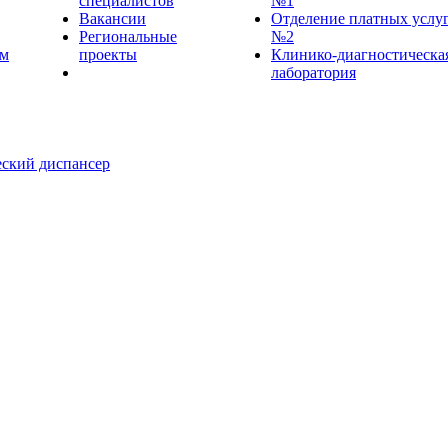
специалистов
№1
Вакансии
Отделение платных услу
Региональные
№2
ем
проекты
Клинико-диагностическа
лаборатория