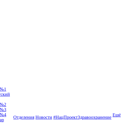
 №1
тский
 №2
 №3
 №4
Ещё
Отделения
Новости
#НацПроектЗдравоохранение
ар