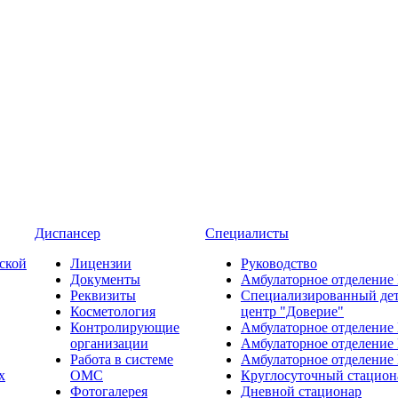
Диспансер
Специалисты
ской
Лицензии
Руководство
Документы
Амбулаторное отделение
Реквизиты
Специализированный де
Косметология
центр "Доверие"
Контролирующие
Амбулаторное отделение
организации
Амбулаторное отделение
Работа в системе
Амбулаторное отделение
х
ОМС
Круглосуточный стацион
Фотогалерея
Дневной стационар