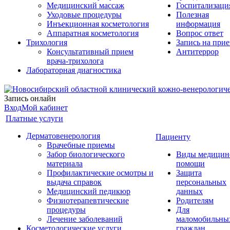
Медицинский массаж
Госпитализаци
Уходовые процедуры
Полезная
Инъекционная косметология
информация
Аппаратная косметология
Вопрос ответ
Трихология
Запись на при
Консультативный прием
Антитеррор
врача-трихолога
Лабораторная диагностика
Запись онлайн
Вход
Мой кабинет
Платные услуги
Дерматовенерология
Пациенту
Врачебные приемы
Забор биологического
Виды медицин
материала
помощи
Профилактические осмотры и
Защита
выдача справок
персональных
Медицинский педикюр
данных
Физиотерапевтические
Родителям
процедуры
Для
Лечение заболеваний
маломобильны
Косметологические услуги
граждан