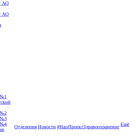
г АО
г АО
я
 №1
тский
 №2
 №3
 №4
Ещё
Отделения
Новости
#НацПроектЗдравоохранение
ар