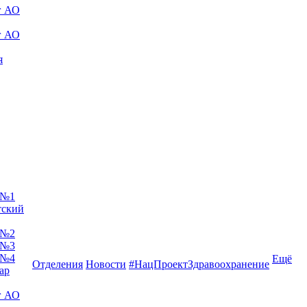
г АО
г АО
я
 №1
тский
 №2
 №3
 №4
Ещё
Отделения
Новости
#НацПроектЗдравоохранение
ар
г АО