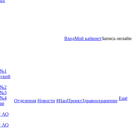
ных
Вход
Мой кабинет
Запись онлайн
 №1
тский
 №2
 №3
 №4
Ещё
Отделения
Новости
#НацПроектЗдравоохранение
ар
г АО
г АО