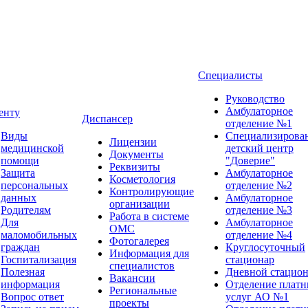
Специалисты
Руководство
Амбулаторное
енту
Диспансер
отделение №1
Виды
Специализирова
Лицензии
медицинской
детский центр
Документы
помощи
"Доверие"
Реквизиты
Защита
Амбулаторное
Косметология
персональных
отделение №2
Контролирующие
данных
Амбулаторное
организации
Родителям
отделение №3
Работа в системе
Для
Амбулаторное
ОМС
маломобильных
отделение №4
Фотогалерея
граждан
Круглосуточный
Информация для
Госпитализация
стационар
специалистов
Полезная
Дневной стацион
Вакансии
информация
Отделение плат
Региональные
Вопрос ответ
услуг АО №1
проекты