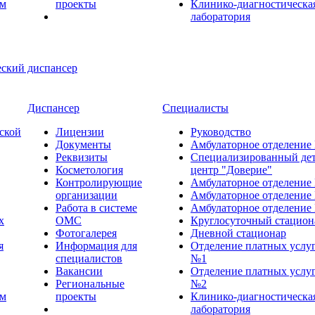
ем
проекты
Клинико-диагностическа
лаборатория
Диспансер
Специалисты
ской
Лицензии
Руководство
Документы
Амбулаторное отделение
Реквизиты
Специализированный де
Косметология
центр "Доверие"
Контролирующие
Амбулаторное отделение
организации
Амбулаторное отделение
Работа в системе
Амбулаторное отделение
х
ОМС
Круглосуточный стацион
Фотогалерея
Дневной стационар
я
Информация для
Отделение платных услу
специалистов
№1
Вакансии
Отделение платных услу
Региональные
№2
ем
проекты
Клинико-диагностическа
лаборатория