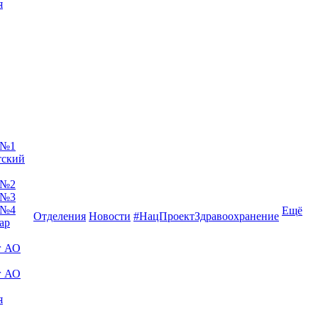
я
 №1
тский
 №2
 №3
 №4
Ещё
Отделения
Новости
#НацПроектЗдравоохранение
ар
г АО
г АО
я