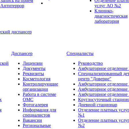
Запись на прием
Отделение плат
Антитеррор
услуг АО №2
Клинико-
диагностическая
лаборатория
Диспансер
Специалисты
ской
Лицензии
Руководство
Документы
Амбулаторное отделение
Реквизиты
Специализированный де
Косметология
центр "Доверие"
Контролирующие
Амбулаторное отделение
организации
Амбулаторное отделение
Работа в системе
Амбулаторное отделение
х
ОМС
Круглосуточный стацион
Фотогалерея
Дневной стационар
я
Информация для
Отделение платных услу
специалистов
№1
Вакансии
Отделение платных услу
Региональные
№2