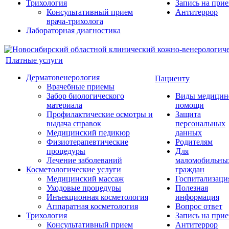
Трихология
Запись на при
Консультативный прием
Антитеррор
врача-трихолога
Лабораторная диагностика
Платные услуги
Дерматовенерология
Пациенту
Врачебные приемы
Забор биологического
Виды медицин
материала
помощи
Профилактические осмотры и
Защита
выдача справок
персональных
Медицинский педикюр
данных
Физиотерапевтические
Родителям
процедуры
Для
Лечение заболеваний
маломобильны
Косметологические услуги
граждан
Медицинский массаж
Госпитализаци
Уходовые процедуры
Полезная
Инъекционная косметология
информация
Аппаратная косметология
Вопрос ответ
Трихология
Запись на при
Консультативный прием
Антитеррор