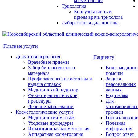
косметология
Трихология
Консультативный
прием врача-трихолога
Лабораторная диагностика
Платные услуги
Дерматовенерология
Пациенту
Врачебные приемы
Забор биологического
Виды медицин
материала
помощи
Профилактические осмотры и
Защита
выдача справок
персональных
Медицинский педикюр
данных
Физиотерапевтические
Родителям
процедуры
Для
Лечение заболеваний
маломобильны
Косметологические услуги
граждан
Медицинский массаж
Госпитализаци
Уходовые процедуры
Полезная
Инъекционная косметология
информация
Аппаратная косметология
Вопрос ответ