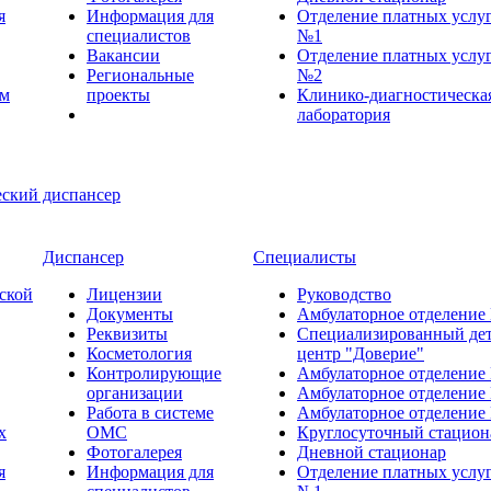
я
Информация для
Отделение платных услу
специалистов
№1
Вакансии
Отделение платных услу
Региональные
№2
ем
проекты
Клинико-диагностическа
лаборатория
Диспансер
Специалисты
ской
Лицензии
Руководство
Документы
Амбулаторное отделение
Реквизиты
Специализированный де
Косметология
центр "Доверие"
Контролирующие
Амбулаторное отделение
организации
Амбулаторное отделение
Работа в системе
Амбулаторное отделение
х
ОМС
Круглосуточный стацион
Фотогалерея
Дневной стационар
я
Информация для
Отделение платных услу