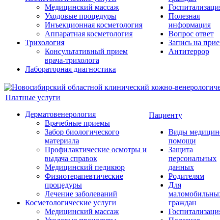
Медицинский массаж
Госпитализаци
Уходовые процедуры
Полезная
Инъекционная косметология
информация
Аппаратная косметология
Вопрос ответ
Трихология
Запись на при
Консультативный прием
Антитеррор
врача-трихолога
Лабораторная диагностика
Платные услуги
Дерматовенерология
Пациенту
Врачебные приемы
Забор биологического
Виды медицин
материала
помощи
Профилактические осмотры и
Защита
выдача справок
персональных
Медицинский педикюр
данных
Физиотерапевтические
Родителям
процедуры
Для
Лечение заболеваний
маломобильны
Косметологические услуги
граждан
Медицинский массаж
Госпитализаци