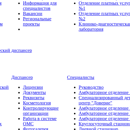
я
Информация для
Отделение платных услу
специалистов
№1
Вакансии
Отделение платных услу
Региональные
№2
ем
проекты
Клинико-диагностическа
лаборатория
Диспансер
Специалисты
ской
Лицензии
Руководство
Документы
Амбулаторное отделение
Реквизиты
Специализированный де
Косметология
центр "Доверие"
Контролирующие
Амбулаторное отделение
организации
Амбулаторное отделение
Работа в системе
Амбулаторное отделение
х
ОМС
Круглосуточный стацион
Фотогалерея
Дневной стационар