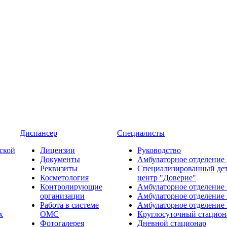
Диспансер
Специалисты
ской
Лицензии
Руководство
Документы
Амбулаторное отделение
Реквизиты
Специализированный де
Косметология
центр "Доверие"
Контролирующие
Амбулаторное отделение
организации
Амбулаторное отделение
Работа в системе
Амбулаторное отделение
х
ОМС
Круглосуточный стацион
Фотогалерея
Дневной стационар