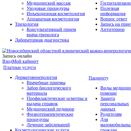
Медицинский массаж
Госпитализаци
Уходовые процедуры
Полезная
Инъекционная косметология
информация
Аппаратная косметология
Вопрос ответ
Трихология
Запись на при
Консультативный прием
Антитеррор
врача-трихолога
Лабораторная диагностика
Запись онлайн
Вход
Мой кабинет
Платные услуги
Дерматовенерология
Пациенту
Врачебные приемы
Забор биологического
Виды медицин
материала
помощи
Профилактические осмотры и
Защита
выдача справок
персональных
Медицинский педикюр
данных
Физиотерапевтические
Родителям
процедуры
Для
Лечение заболеваний
маломобильны
Косметологические услуги
граждан