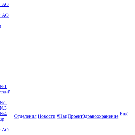
г АО
г АО
я
 №1
тский
 №2
 №3
 №4
Ещё
Отделения
Новости
#НацПроектЗдравоохранение
ар
г АО