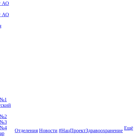
г АО
г АО
я
 №1
тский
 №2
 №3
 №4
Ещё
Отделения
Новости
#НацПроектЗдравоохранение
ар