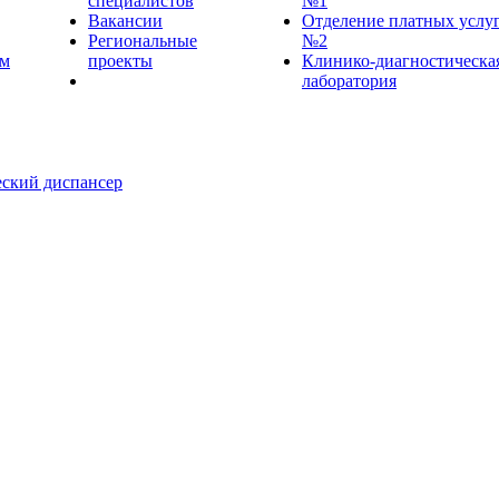
специалистов
№1
Вакансии
Отделение платных услу
Региональные
№2
ем
проекты
Клинико-диагностическа
лаборатория