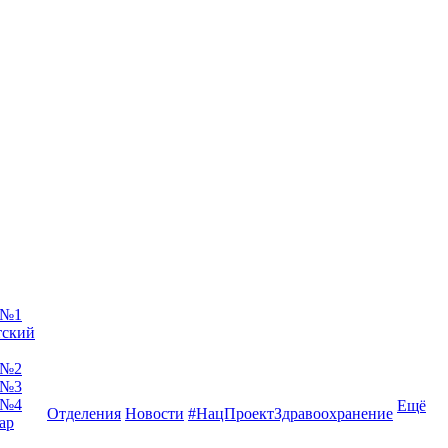
 №1
тский
 №2
 №3
 №4
Ещё
Отделения
Новости
#НацПроектЗдравоохранение
ар