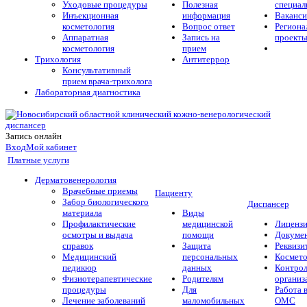
Уходовые процедуры
Полезная
специал
Инъекционная
информация
Ваканс
косметология
Вопрос ответ
Региона
Аппаратная
Запись на
проект
косметология
прием
Трихология
Антитеррор
Консультативный
прием врача-трихолога
Лабораторная диагностика
Запись онлайн
Вход
Мой кабинет
Платные услуги
Дерматовенерология
Врачебные приемы
Пациенту
Забор биологического
Диспансер
материала
Виды
Профилактические
медицинской
Лиценз
осмотры и выдача
помощи
Докуме
справок
Защита
Реквизи
Медицинский
персональных
Космето
педикюр
данных
Контро
Физиотерапевтические
Родителям
организ
процедуры
Для
Работа 
Лечение заболеваний
маломобильных
ОМС