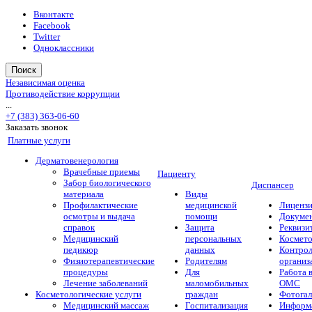
Вконтакте
Facebook
Twitter
Одноклассники
Поиск
Независимая оценка
Противодействие коррупции
...
+7 (383) 363-06-60
Заказать звонок
Платные услуги
Дерматовенерология
Врачебные приемы
Пациенту
Забор биологического
Диспансер
материала
Виды
Профилактические
медицинской
Лиценз
осмотры и выдача
помощи
Докуме
справок
Защита
Реквизи
Медицинский
персональных
Космето
педикюр
данных
Контро
Физиотерапевтические
Родителям
организ
процедуры
Для
Работа 
Лечение заболеваний
маломобильных
ОМС
Косметологические услуги
граждан
Фотогал
Медицинский массаж
Госпитализация
Информа