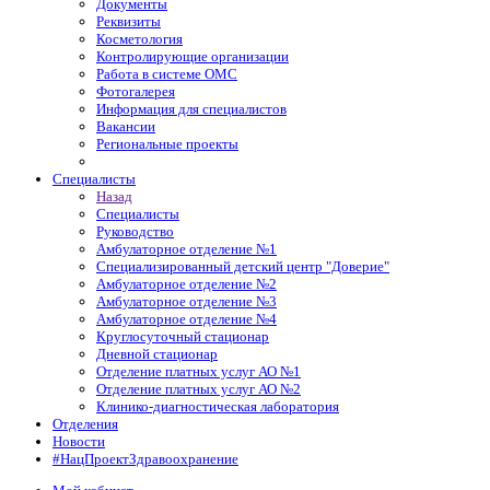
Документы
Реквизиты
Косметология
Контролирующие организации
Работа в системе ОМС
Фотогалерея
Информация для специалистов
Вакансии
Региональные проекты
Специалисты
Назад
Специалисты
Руководство
Амбулаторное отделение №1
Специализированный детский центр "Доверие"
Амбулаторное отделение №2
Амбулаторное отделение №3
Амбулаторное отделение №4
Круглосуточный стационар
Дневной стационар
Отделение платных услуг АО №1
Отделение платных услуг АО №2
Клинико-диагностическая лаборатория
Отделения
Новости
#НацПроектЗдравоохранение