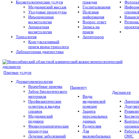
Косметологические услуги
граждан
Фотогал
Медицинский массаж
Госпитализация
Информа
Уходовые процедуры
Полезная
специал
Инъекционная
информация
Ваканс
косметология
Вопрос ответ
Региона
Аппаратная
Запись на
проект
косметология
прием
Трихология
Антитеррор
Консультативный
прием врача-трихолога
Лабораторная диагностика
Платные услуги
Дерматовенерология
Врачебные приемы
Пациенту
Забор биологического
Диспансер
материала
Виды
Профилактические
медицинской
Лиценз
осмотры и выдача
помощи
Докуме
справок
Защита
Реквизи
Медицинский
персональных
Космето
педикюр
данных
Контро
Физиотерапевтические
Родителям
организ
процедуры
Для
Работа 
Лечение заболеваний
маломобильных
ОМС