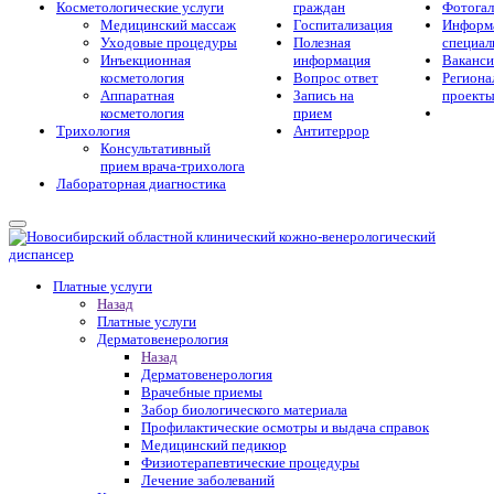
Косметологические услуги
граждан
Фотогал
Медицинский массаж
Госпитализация
Информа
Уходовые процедуры
Полезная
специал
Инъекционная
информация
Ваканс
косметология
Вопрос ответ
Региона
Аппаратная
Запись на
проект
косметология
прием
Трихология
Антитеррор
Консультативный
прием врача-трихолога
Лабораторная диагностика
Платные услуги
Назад
Платные услуги
Дерматовенерология
Назад
Дерматовенерология
Врачебные приемы
Забор биологического материала
Профилактические осмотры и выдача справок
Медицинский педикюр
Физиотерапевтические процедуры
Лечение заболеваний