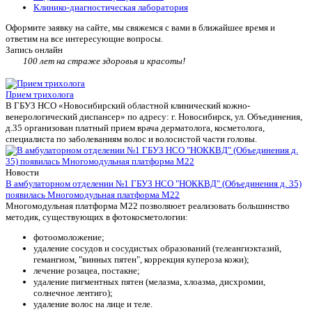
Клинико-диагностическая лаборатория
Оформите заявку на сайте, мы свяжемся с вами в ближайшее время и
ответим на все интересующие вопросы.
Запись онлайн
100 лет на страже здоровья и красоты!
Прием трихолога
В ГБУЗ НСО «Новосибирский областной клинический кожно-
венерологический диспансер» по адресу: г. Новосибирск, ул. Объединения,
д.35 организован платный прием врача дерматолога, косметолога,
специалиста по заболеваниям волос и волосистой части головы.
Новости
В амбулаторном отделении №1 ГБУЗ НСО "НОККВД" (Объединения д. 35)
появилась Многомодульная платформа М22
Многомодульная платформа М22 позволяюет реализовать большинство
методик, существующих в фотокосметологии:
фотоомоложение;
удаление сосудов и сосудистых образований (телеангиэктазий,
гемангиом, "винных пятен", коррекция купероза кожи);
лечение розацеа, постакне;
удаление пигментных пятен (мелазма, хлоазма, дисхромии,
солнечное лентиго);
удаление волос на лице и теле.