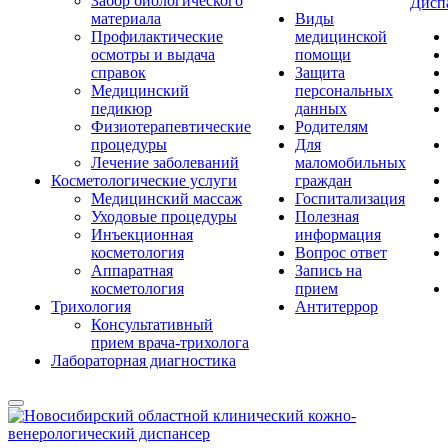
Забор биологического
Дисп
материала
Виды
Профилактические
медицинской
осмотры и выдача
помощи
справок
Защита
Медицинский
персональных
педикюр
данных
Физиотерапевтические
Родителям
процедуры
Для
Лечение заболеваний
маломобильных
Косметологические услуги
граждан
Медицинский массаж
Госпитализация
Уходовые процедуры
Полезная
Инъекционная
информация
косметология
Вопрос ответ
Аппаратная
Запись на
косметология
прием
Трихология
Антитеррор
Консультативный
прием врача-трихолога
Лабораторная диагностика