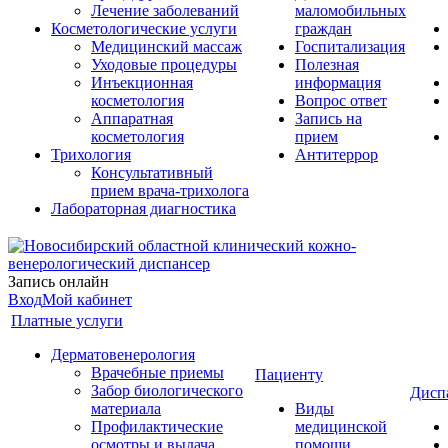
Лечение заболеваний
маломобильных
Косметологические услуги
граждан
Медицинский массаж
Госпитализация
Уходовые процедуры
Полезная
Инъекционная
информация
косметология
Вопрос ответ
Аппаратная
Запись на
косметология
прием
Трихология
Антитеррор
Консультативный
прием врача-трихолога
Лабораторная диагностика
Запись онлайн
Вход
Мой кабинет
Платные услуги
Дерматовенерология
Врачебные приемы
Пациенту
Забор биологического
Дисп
материала
Виды
Профилактические
медицинской
осмотры и выдача
помощи