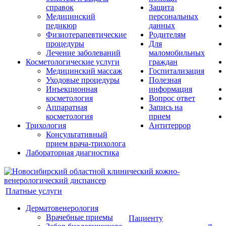
справок
Защита
Медицинский
персональных
педикюр
данных
Физиотерапевтические
Родителям
процедуры
Для
Лечение заболеваний
маломобильных
Косметологические услуги
граждан
Медицинский массаж
Госпитализация
Уходовые процедуры
Полезная
Инъекционная
информация
косметология
Вопрос ответ
Аппаратная
Запись на
косметология
прием
Трихология
Антитеррор
Консультативный
прием врача-трихолога
Лабораторная диагностика
Платные услуги
Дерматовенерология
Врачебные приемы
Пациенту