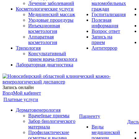
Лечение заболеваний
маломобильных
Косметологические услуги
граждан
Медицинский массаж
Госпитализация
Уходовые процедуры
Полезная
Инъекционная
информация
косметология
Вопрос ответ
Аппаратная
Запись на
косметология
прием
Трихология
Антитеррор
Консультативный
прием врача-трихолога
Лабораторная диагностика
Запись онлайн
Вход
Мой кабинет
Платные услуги
Дерматовенерология
Врачебные приемы
Пациенту
Забор биологического
Дисп
материала
Виды
Профилактические
медицинской
осмотры и выдача
помощи