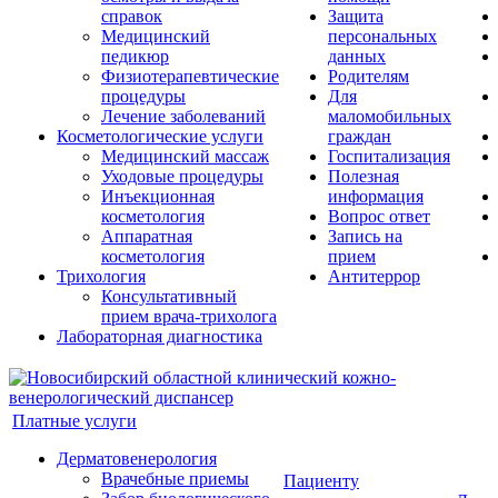
справок
Защита
Медицинский
персональных
педикюр
данных
Физиотерапевтические
Родителям
процедуры
Для
Лечение заболеваний
маломобильных
Косметологические услуги
граждан
Медицинский массаж
Госпитализация
Уходовые процедуры
Полезная
Инъекционная
информация
косметология
Вопрос ответ
Аппаратная
Запись на
косметология
прием
Трихология
Антитеррор
Консультативный
прием врача-трихолога
Лабораторная диагностика
Платные услуги
Дерматовенерология
Врачебные приемы
Пациенту