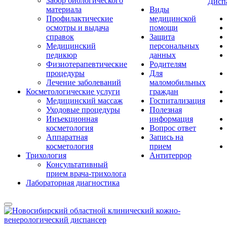
Забор биологического
Дисп
материала
Виды
Профилактические
медицинской
осмотры и выдача
помощи
справок
Защита
Медицинский
персональных
педикюр
данных
Физиотерапевтические
Родителям
процедуры
Для
Лечение заболеваний
маломобильных
Косметологические услуги
граждан
Медицинский массаж
Госпитализация
Уходовые процедуры
Полезная
Инъекционная
информация
косметология
Вопрос ответ
Аппаратная
Запись на
косметология
прием
Трихология
Антитеррор
Консультативный
прием врача-трихолога
Лабораторная диагностика